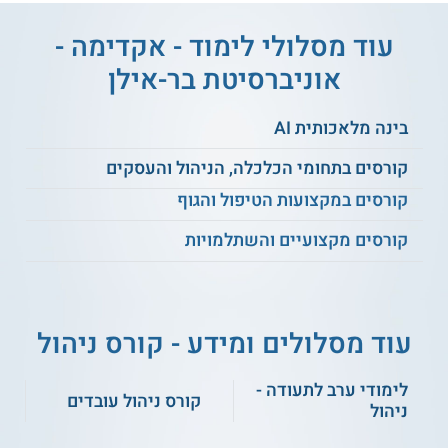
המסייעות להתמודד עם מצבי עמימות.
עוד מסלולי לימוד - אקדימה -
שילוב למידה חווייתית ותיאורטית:
בקורס
לומדים באופן דינמי, הנושאים מאורגנים מתוך
אוניברסיטת בר-אילן
המשגת סוגיות רלוונטיות לקבוצת הלומדים,
במסגרת לוגית נרחבת.
בינה מלאכותית AI
קורסים בתחומי הכלכלה, הניהול והעסקים
כמה זמן לומדים?
קורסים במקצועות הטיפול והגוף
היקפו של
הקורס
225 שעות, מהן 160 שעות פרונטליות + 65
שעות המוקדשות לסמינרים דיגיטליים, עבודה על פרויקטים,
קורסים מקצועיים והשתלמויות
והשתתפות במבחנים.
קראו על
קורס ניהול
.
עוד מסלולים ומידע - קורס ניהול
נושאי לימוד
לימודי ערב לתעודה -
קורס ניהול עובדים
להלן חלק מן הנושאים הנלמדים:
ניהול
תורת המורכבות.