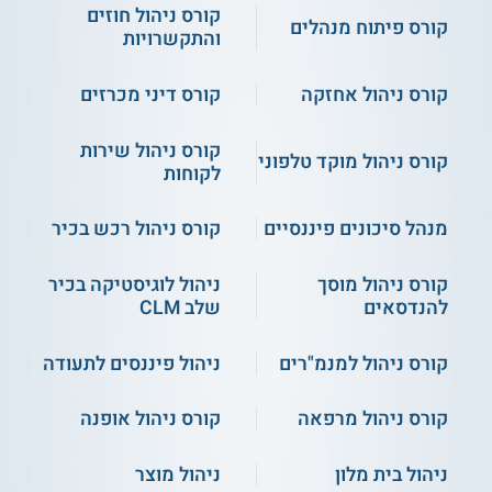
דינמיקה קבוצתית.
קורס ניהול חוזים
קורס פיתוח מנהלים
הבדלים בין אישיים.
והתקשרויות
פסיכולוגיה של השינוי.
תרומת גישות קלסיות בפסיכולוגיה.
קורס ניהול אחזקה
קורס דיני מכרזים
סדנאות ככלי התערבותי לפיתוח מנהלים.
ועוד.
קורס ניהול שירות
קורס ניהול מוקד טלפוני
לקוחות
קהל יעד ותנאי קבלה
מנהל סיכונים פיננסיים
קורס ניהול רכש בכיר
הקורס מיועד לאקדמאים בעלי התמצאות טובה באנגלית, שברצונם
להעמיק את הבנתם בהפעלת מערכות אנוש כמנהיגים. הוא
קורס ניהול מוסך
ניהול לוגיסטיקה בכיר
מתאים למומחים בעלי התמצאות בגורם האנושי, כגון מאמנים,
מנחי קבוצות, יועצים, מטפלים, מנהלי משאבי אנוש, אמנים
להנדסאים
שלב CLM
העובדים מול קהל, מרצים, ועוד.
קורס ניהול למנמ"רים
ניהול פיננסים לתעודה
תנאי הקבלה הינם:
הגשת קורות חיים.
קורס ניהול מרפאה
קורס ניהול אופנה
ראיון אישי, מקוון או טלפוני.
ניהול בית מלון
ניהול מוצר