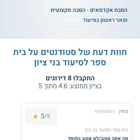
הסבת אקדמאים - הסבה מקצועית
תואר ראשון בסיעוד
** לתשומת לבך נכונות המידע עלולה להשתנות
מעת לעת. המידע המוצג כאן נכתב ונערך על ידי
צוות האתר. למען הסר ספק בין האתר למוסד
הלימודים לא מתקיים קשר מכל סוג שהוא.
חוות דעת של סטודנטים על
בית
ספר לסיעוד בני ציון
התקבלו
8
דירוגים
בציון ממוצע:
4.6
מתוך
5
נרמין
19/05/2017
5
5/
בית ספר לסיעוד בני ציון
מה אתה אוהב/לא אוהב במוסד