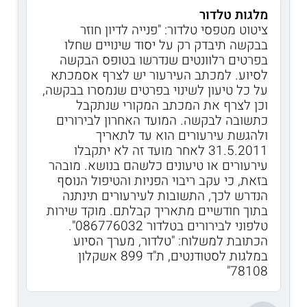
מלגות טלדור
ציטוט מטפסי טלדור: "פנייה לדיון חוזר
בבקשה תיבדק רק על יסוד שינויים שחלו
בפרטים רלוונטים שנדרשו בטופס הבקשה
לסיוע. למכתב העירעור יש לצרף אסמכתא
על כל טיעון לשינוי בפרטים שנמסרו בבקשה,
וכן לצרף את המכתב המקורי שנתקבל
כתשובה לבקשה. המועד האחרון לבירורים
ולהגשת עירעורים הוא עד לתאריך
31.5.2011 לאחר מועד זה לא יתקבלו
עירעורים או טיעונים כלשהם בנושא. מובהר
בזאת, כי עקב ריבוי הפניות והטיפול הנוסף
הנדרש לכך, התשובות לעירעורים תינתנה
בתוך חודשיים מתאריך קבלתם. מוקד שירות
טלפוני לבירורים בטלדור 086776032".
הכתובת למשלוח: "טלדור, מערך הסיוע
במלגות לסטודנטים, ת"ד 899 אשקלון
78108"