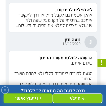
לא מצליח להירשם..
אהלן,אשמח גם לקבל מייל או דרך לתקשר
איתכם...חיכיתי על הקו מעל שעה ולא
ענו..ולא מצליח למלא את הפרטים ולשלוח...
נועה חזן
נ
12/12/2020
הרשמה למלגת משרד החינוך
שלום איתם,
הגעת לפורום לימודים כללי ולא למדת משרד
החינוך.
ההרשמה מתבצעת דרכם באופן בלעדי ולנו
אין גישה למערכת המלגות שלהם כך שהדרך
×
רוצה לדעת מה מתאים לך ללמוד?
היחידה היא לפנות אליהם בשנית ולהמתין
חייג/י
ייעוץ אישי
בסבלנות.