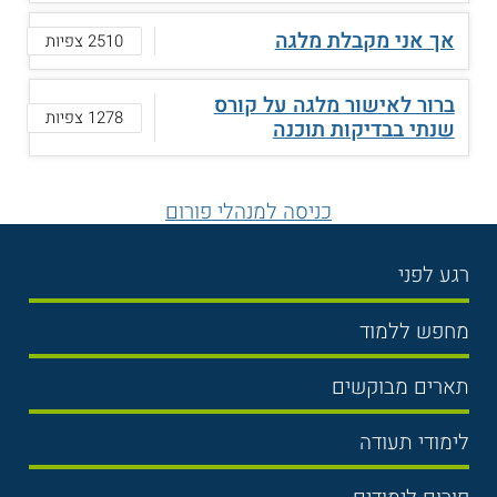
אך אני מקבלת מלגה
2510 צפיות
ברור לאישור מלגה על קורס
1278 צפיות
שנתי בבדיקות תוכנה
כניסה למנהלי פורום
רגע לפני
בחירת לימודים
מחפש ללמוד
תנאי קבלה
תואר ראשון
תארים מבוקשים
שכר לימוד
תואר שני
משפטים
אוניברסיטה
לימודי תעודה
הכנה לבגרות
מנהל עסקים
מכללות
נדל"ן
מכינות