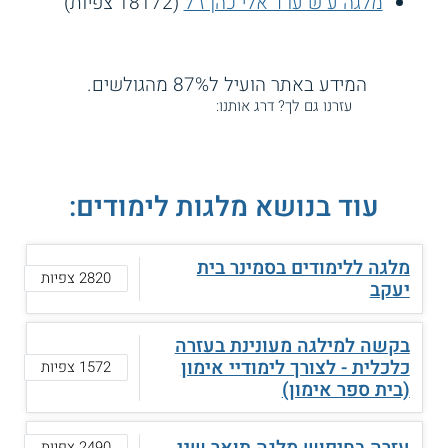
מלגה ע"ש עו"ד אלי כהן ז"ל
(18172 צפיות)
המידע באתר הועיל ל87% מהגולשים.
עזרנו גם לך? דרג אותנו:
עוד בנושא מלגות לימודים:
מלגה ללימודים בסמינר בית
2820 צפיות
יעקב
בקשה למילגה מעונינת בעזרה
כלכלית - לצורך לימודיי אימון
1572 צפיות
(בית ספר אימון)
עזרה בחיפוש מלגה תואר שני
2490 צפיות