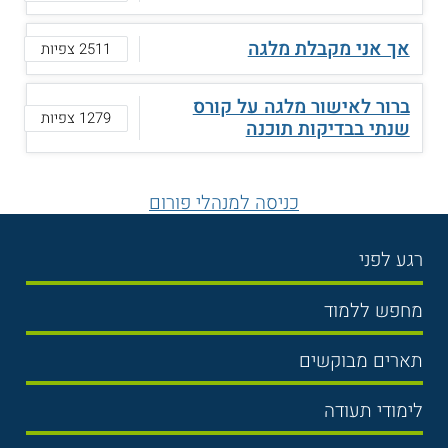
אך אני מקבלת מלגה
2511 צפיות
ברור לאישור מלגה על קורס
1279 צפיות
שנתי בבדיקות תוכנה
כניסה למנהלי פורום
רגע לפני
בחירת לימודים
מחפש ללמוד
תנאי קבלה
תואר ראשון
תארים מבוקשים
שכר לימוד
תואר שני
משפטים
אוניברסיטה
לימודי תעודה
הכנה לבגרות
מנהל עסקים
מכללות