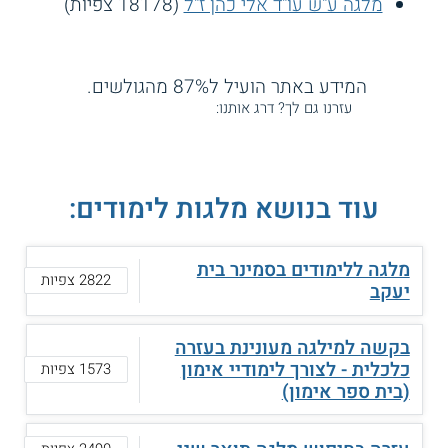
מלגה ע"ש עו"ד אלי כהן ז"ל
(18178 צפיות)
המידע באתר הועיל ל87% מהגולשים.
עזרנו גם לך? דרג אותנו:
עוד בנושא מלגות לימודים:
מלגה ללימודים בסמינר בית
2822 צפיות
יעקב
בקשה למילגה מעונינת בעזרה
כלכלית - לצורך לימודיי אימון
1573 צפיות
(בית ספר אימון)