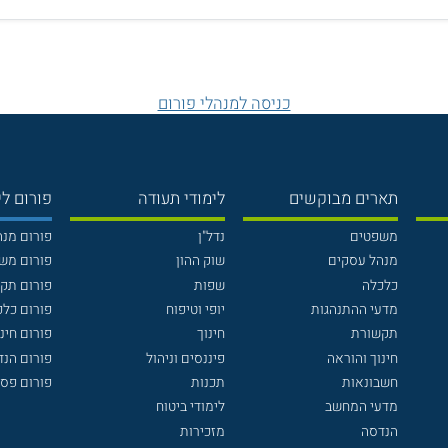
כניסה למנהלי פורום
תארים מבוקשים
לימודי תעודה
פורום לי
משפטים
נדל"ן
פורום מנ
מנהל עסקים
שוק ההון
פורום מש
כלכלה
שפות
פורום תק
מדעי ההתנהגות
יופי וטיפוח
פורום כלכ
תקשורת
חינוך
פורום חינו
חינוך והוראה
פיננסים וניהול
פורום הנ
חשבונאות
תכנות
פורום פסי
מדעי המחשב
לימודי ביטוח
הנדסה
מזכירות