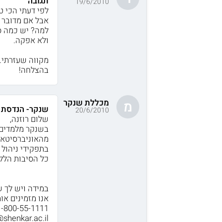
תגובה
19/6/2010
לפי דעתי הכי טוב
אבל אם מדובר ב
למה? יש כמה ס
ולא אפקה.
מקווה שעזרתי.
בהצלחה!
מכללת שנקר
מ
שנקר- הנדסת ת
20/6/2010
שלום רוזנה,
מהאוניברסיטאו
בתפקידי ניהול 
כל הסיבות הלל
במידה ויש לך 
אנו מזמינים או
1-800-55-1111 (שלוחה 1) או במייל
@shenkar.ac.il