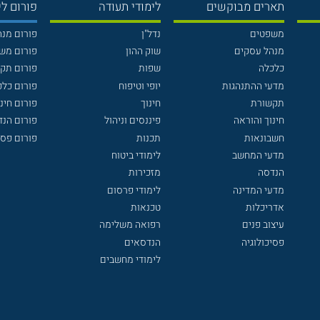
תארים מבוקשים
לימודי תעודה
פורום לי
משפטים
נדל"ן
פורום מנ
מנהל עסקים
שוק ההון
פורום מש
כלכלה
שפות
פורום תק
מדעי ההתנהגות
יופי וטיפוח
פורום כלכ
תקשורת
חינוך
פורום חינו
חינוך והוראה
פיננסים וניהול
פורום הנ
חשבונאות
תכנות
פורום פסי
מדעי המחשב
לימודי ביטוח
הנדסה
מזכירות
מדעי המדינה
לימודי פרסום
אדריכלות
טכנאות
עיצוב פנים
רפואה משלימה
פסיכולוגיה
הנדסאים
לימודי מחשבים