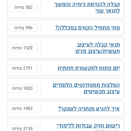
קבלה להנדסת כימיה והמשך
582 צפיות
לתואר שני
מתי מתחיל הקורס במכללה?
996 צפיות
תנאי קבלה לעיצוב
1529 צפיות
תעשית/עיצוב פנים
יום פתוח לתקשורת חזותית
2751 צפיות
המלצות מסטודנטים הלומדים
1820 צפיות
עיצוב תכשיטים
איך להגיע מנתניה לשנקר?
1903 צפיות
רישום ותיק עבודות ללימודי
3139 צפיות