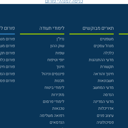
כניסה למנהלי פורום
תארים מבוקשים
לימודי תעודה
פורום לי
משפטים
נדל"ן
פורום מנ
מנהל עסקים
שוק ההון
פורום מש
כלכלה
שפות
פורום תק
מדעי ההתנהגות
יופי וטיפוח
פורום כלכ
תקשורת
חינוך
פורום חינו
חינוך והוראה
פיננסים וניהול
פורום הנ
חשבונאות
תכנות
פורום פסי
מדעי המחשב
לימודי ביטוח
הנדסה
מזכירות
מדעי המדינה
לימודי פרסום
אדריכלות
טכנאות
עיצוב פנים
רפואה משלימה
פסיכולוגיה
הנדסאים