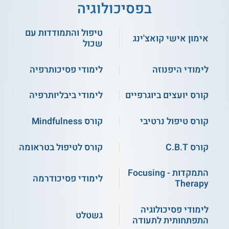
בפסיכולוגיה
השעות 16:00-19:15.
מועד הפתיחה המתוכנן של הקורס הינו: 27 באוקטובר 2025.
טיפול והתמודדות עם
אימון אישי קואצ'ינג
שכול
אילו נושאים נלמדים במהלך הקורס?
הורות מודעת.
לימודי היפנוזה
לימודי פסיכותרפיה
מנהיגות הומנית.
הורות במאה ה - 21.
קורס יועצים ביוגרפיים
לימודי ביבליותרפיה
ההורות כמסע התפתחות.
אופן העברת הכלים להורים.
היחסים בין המדריכים להורים המודרכים.
קורס טיפול נרטיבי
קורס Mindfulness
ועוד.
קורס C.B.T
קורס לטיפול בטראומה
למי מיועד הקורס?
התמקדות - Focusing
לימודי פסיכודרמה
קהל היעד של התכנית הינו אנשי
חינוך
(כגון יועצים, מורים, וגננות),
Therapy
וכן אנשי טיפול, בעלי תואר ראשון ומעלה.
לימודי פסיכולוגיה
מה הן דרישות התכנית?
גשטלט
התפתחותית לתעודה
דרישות התכנית הינן: