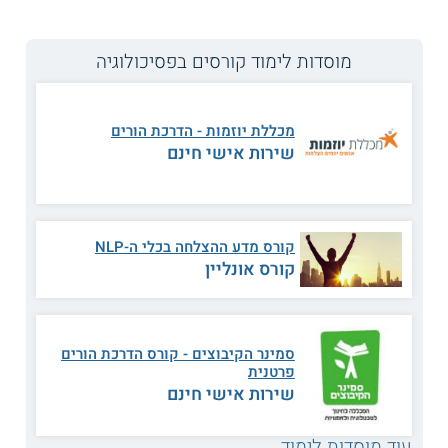
עזרנו גם לך? דרג אותנו:
מוסדות לימוד קורסים בפסיכולוגיה
קורס הדרכת הורים על פי מחומש ההורות במרכז האקדמי
לפיתוח אישי ומקצועי בחינוך ובחברה באוניברסיטת תל-אביב
מכללת יוזמות - הדרכת הורים
במרכז האקדמי לפיתוח אישי ומקצועי בחינוך ובחברה
שירות אישי חינם
באוניברסיטת תל-אביב מתקיים קורס הדרכת הורים על פי מודל
"מחומש ההורות", זהו מודל מעמיק וידידותי ליישום, שעקרונותיו
הינם: מנהיגות הומנית, שותפות בין ההורים, פיתוח עצמאות, אהבה
ללא תנאי, והנהגת כללים. באמצעות מודל זה, ניתן להבין את
צרכיהם ההתפתחותיים של הילדים, ולבחון את ההתנהגות ההורית
קורס מדע ההצלחה בכלי ה-NLP
הנדרשת למתן מענה לאותם צרכים. במהלך התכנית לומדים
קורס אונליין
לעומק את עקרונות מודל "מחומש ההורות" ורוכשים כלים מעשיים
בתחום הדרכת ההורים.
מה לומדים?
סמינר הקיבוצים - קורס הדרכת הורים
מטרות התכנית הינן:
פרטנית
שירות אישי חינם
הבנת מורכבות ההורות.
התנסות בכלים מעשיים למתן ייעוץ להורים.
עוד מוסדות לימוד