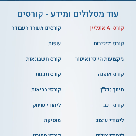
עוד מסלולים ומידע - קורסים
** לתשומת לבך נכונות המידע עלולה להשתנות
מעת לעת. המידע המוצג כאן נכתב ונערך על ידי
צוות האתר. למען הסר ספק בין האתר למוסד
קורס AI אונליין
קורסים משרד העבודה
הלימודים לא מתקיים קשר מכל סוג שהוא.
קורס מזכירות
שפות
למידע נוסף לחצו:
המרכז האקדמי לפיתוח אישי
מקצועות היופי ואיפור
קורס חשבונאות
ומקצועי בחינוך ובחברה - אוניברסיטת תל אביב
קורס אופנה
קורס תכנות
תיווך נדל"ן
קורסי בריאות
קורס רכב
לימודי שיווק
לימודי עיצוב
מוסיקה
לימודי צילום
קורסי ספורט