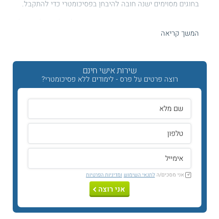
בחוגים מסוימים ישנה חובה להיבחן בפסיכומטרי כדי להתקבל.
כמו כן, מועמדים עם ממוצע בגרות מסוים יכולים לנסות להתקבל
על תנאי, בכפוף לתנאים. לרוב, נוסף על ממוצע הבגרויות הנדרש,
המשך קריאה
יש צורך גם להציג ממוצע ציונים גבוה בשנה הראשונה ללימודים,
לעבור קורסים מסוימים בשנה א' בציון הנדרש, לעבור ועדת קבלה
ותנאים נוספים. יש לציין כי מספר המועמדים המתקבלים על תנאי
מדי שנה מוגבל, בהתאם להנחיות החוג ומוסד הלימוד.
שירות אישי חינם
רוצה פרטים על פרס - לימודים ללא פסיכומטרי?
שימו לב - תנאי הקבלה עשויים להשתנות מעת לעת! התנאים
בעמוד זה מתייחסים לשנת הלימודים תשפ"ו (2026).
לקבלת
המידע המלא והעדכני ביותר בנושא זה יש לפנות אל מוסדות
הלימוד.
ממוצע
בגרות
תנאי קבלה
שם המסלול
הערות
לקבלה ללא
נוספים
פסיכומטרי
אני מסכים/ה
לתנאי השימוש
ומדיניות הפרטיות
וגם -
אני רוצה
בגרות
במתמטיקה
ברמת