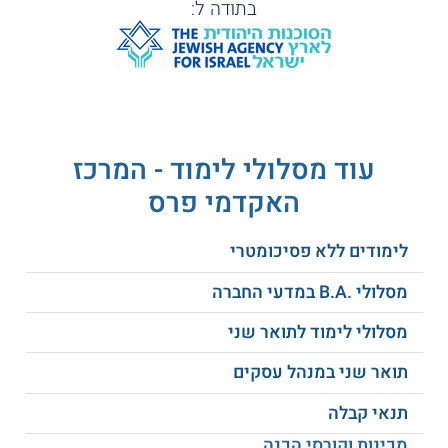
בתודה ל:
5
יחידות
לימוד
בציון
75
מועמדים
ומעלה,
שלהם
או
ממוצע בין 75
ברמת
- 89 יכולים
4
מערכות
להתקבל
עוד מסלולי לימוד - המרכז
יחידות
מידע
90
במעמד "על
בציון
האקדמי פרס
ניהוליות
תנאי", הם
85
נדרשים
ומעלה.
להציג ממוצע
70 ומעלה
לימודים ללא פסיכומטרי
בשנה א'.
מסלולי .B.A במדעי החברה
מי
שאינם
עומדים
מסלולי לימוד לתואר שני
בתנאי
המתמטיקה
תואר שני במנהל עסקים
נדרשים
למכינה
תנאי קבלה
במתמטיקה.
מכינות וקורסי הכנה