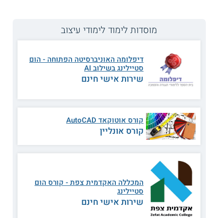
קורס הום סטיילינג במכללת תילתן לעיצוב
מוסדות לימוד לימודי עיצוב
קורס הום סטיילינג המתקיים במכללת תילתן לעיצוב מקנה
למשתתפיו הכשרה בתהליך עיצוב הבית, באופן המשלב בין תכנון
מערך הריהוט והתאורה לבין בחירת חומרים, מרקמים, וצבעים.
דיפלומה האוניברסיטה הפתוחה - הום
בסיום הקורס, מחזיקים המשתתפים בכלים לתרגום הקונספט
סטיילינג בשילוב AI
לשפה עיצובית מקצועית ומדויקת.
שירות אישי חינם
מה לומדים?
משתתפי הקורס נחשפים לכלי העבודה של מעצבי פנים ואנשי
הום סטיילינג
. הם מעמיקים בתהליך קבלת ההחלטות העיצוביות,
קורס אוטוקאד AutoCAD
מכירים טכנולוגיות וחומרים, וסוקרים סגנונות בולטים ועכשוויים
קורס אונליין
תוך תרגול מעשי של משמעותם. נוסף על כך, לומדים כיצד לתת
ביטוי ליצירתיותם בתהליך העיצוב, תוך אימוץ שיטות מגוונות
לעיצוב חללים. הקורס כולל סיור לימודי מקצועי, בסיום התכנית
מגישים המשתתפים פרויקט גמר.
כמה זמן לומדים?
המכללה האקדמית צפת - קורס הום
סטיילינג
היקף הקורס 14 מפגשים חד שבועיים, והוא כולל 42 שעות לימוד.
שירות אישי חינם