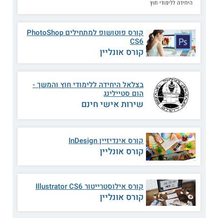
קראו על
לימודי עיצוב
.
קורס פוטושופ למתחילים PhotoShop
נושאי לימוד
CS6
קורס אונליין
תאורה.
חללים רטובים.
לקוח ופרוגרמה.
בצלאל היחידה ללימודי חוץ והמשך -
טקסטיל וחומרים.
הום סטיילינג
חדרי שינה וילדים.
שירות אישי חינם
חדרי מגורים ופינות אוכל.
קונספט ומקורות השראה.
טרנדים ומגמות עכשוויות בעיצוב הפנים.
ועוד.
קורס אינדיזיין InDesign
קורס אונליין
מהו קהל היעד?
קורס אילוסטרייטור Illustrator CS6
קהל היעד של הקורס הינו:
קורס אונליין
בעלי חוש אסתטי ועיצובי וראייה מרחבית,
המגלים עניין בתחום האמנות.