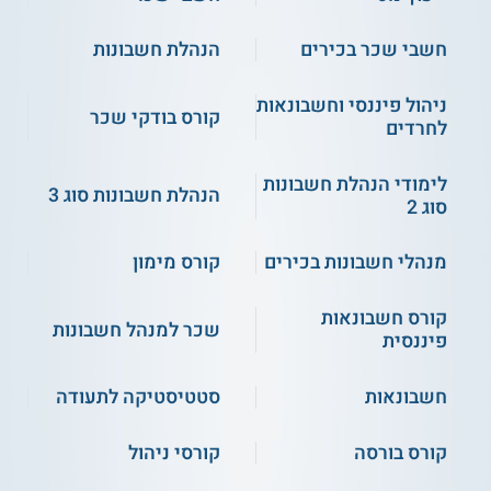
הליכי שומה.
חשבי שכר בכירים
הנהלת חשבונות
מבוא למיסים.
ידיעות ודוחות.
מיסוי בתאגידים.
ניהול פיננסי וחשבונאות
קורס בודקי שכר
הכנסות והוצאות.
לחרדים
עסקאות מיוחדות.
תכנוני מס החייבים דיווח.
לימודי הנהלת חשבונות
הנהלת חשבונות סוג 3
ועוד.
סוג 2
מנהלי חשבונות בכירים
קורס מימון
בקורס מיסים ב' נלמדים הנושאים הבאים:
מע"מ.
קורס חשבונאות
רווחי הון.
שכר למנהל חשבונות
פיננסית
מיסוי מקרקעין.
מיסוי בין לאומי.
חשבונאות
סטטיסטיקה לתעודה
בקורס מיסים ג' נלמדים הנושאים הבאים:
קורס בורסה
קורסי ניהול
מיסוי יחיד.