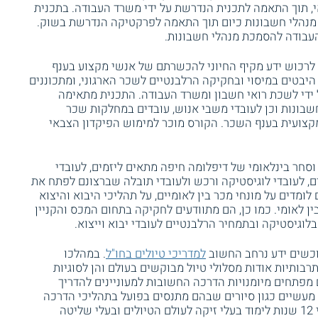
י, תוך התאמה לתכנית הנדרשת על ידי משרד העבודה. בתכנית
נהלי חשבונות כיום תוך התאמה לפרקטיקה הנדרשת בשוק.
בודה להסמכת מנהלי חשבונות.
 לרכוש ידע מקיף החיוני להכשרתם של אנשי מקצוע בענף
בטים במיסוי ובחקיקה הרלבנטיים לשכר הארגוני, ומתכוננים
די לשכת רואי חשבון ומשרד העבודה. התכנית מתאימה
שבונות וכן לעובדי משבי אנוש, עובדים במחלקות שכר
צועית בענף השכר. הקורס מוכר למימוש הפיקדון הצבאי
 וסחר בינלאומי של דיפלומה חיפה מתאים ליזמים, לעובדי
, לעובדי לוגיסטיקה ורכש ולעובדי תובלה שברצונם לפתח את
ומדים על מונחי מכר בין לאומיים, על תהליכי היבוא והיצוא
 לאומי. כמו כן, הם מתוודעים לחקיקה בתחום המכס והקניין
לוגיסטיקה ובתמחיר הרלבנטיים לעובדי יבוא וייצוא.
כשים ידע נרחב החשוב
למדריכי טיולים בחו"ל
. במהלכו
תרבותיות אודות מסלולי טיול מבוקשים בעולם והן לסוגיות
ם מפתחים מיומנויות הדרכה החשובות למעוניינים להדריך
ם מעשיים כגון סיורים שבהם מתנסים בפועל בתהליכי הדרכה
של קבוצות מטיילים. קורס זה מתאים לבוגרי 12 שנות לימוד בעלי זיקה לעולם הטיולים ובעלי שליטה