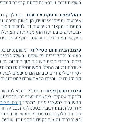
בשפות זרות, שברצונם לפתח קריירה כמדריכי
ניהול עיצוב והפקת אירועים -
במהלך קורס 
אירועים ומפיקי אירועים, הן בשוק הפרטי וה
בתמחור ותקצוב האירועים וכן לומדים כיצד 
למשתתפים בפיתוח המיומנויות הנחוצות להפ
תיק אירועים בליווי של אנשי מקצוע מנוסים
עיצוב הבית והום סטיילינג -
משתתפים בקורס
העיצוב וכך לומדים על שימוש בשלל מרכיבים 
ריהוט בחדרי הבית השונים תוך היכרות עם ה
לשדרוג נראות החלל. המשתתפים גם מתוודעי
לסיורים לימודיים שבהם הם נחשפים לבתי ע
פרויקטים יישומיים המאפשרים לסטודנטים 
עיצוב ותכנון פנים -
המסלול המלא להכשרה 
ולהקים עסקים עצמאיים בענף זה. בתכנית ש
החשובים למעצבי פנים. במהלך
קורס עיצוב 
אדריכלית ממוחשבת, בטכנולוגיות בנייה חדש
לוקחים חלק בקורס סטודיו מעשי שבו מתרגלי
משוחררים והוא מתקיים בתכנית דו שנתית.