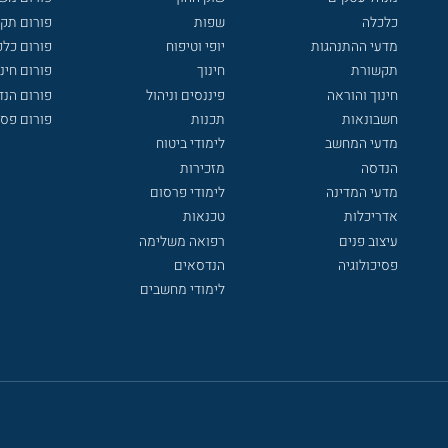
כלכלה
שפות
פורום תק
מדעי ההתנהגות
יופי וטיפוח
פורום כלכ
תקשורת
חינוך
פורום חינו
חינוך והוראה
פיננסים וניהול
פורום הנ
חשבונאות
תכנות
פורום פסי
מדעי המחשב
לימודי ביטוח
הנדסה
מזכירות
מדעי המדינה
לימודי פרסום
אדריכלות
טכנאות
עיצוב פנים
רפואה משלימה
פסיכולוגיה
הנדסאים
לימודי מחשבים