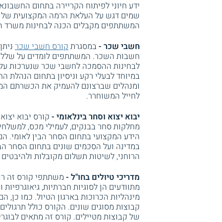
ידע חיוני לפיתוח הקריירה בתחום החשבונא
שמים דגש על העלאת הרמה המקצועית של מ
המשתתפים מקבלים הכנה לבחינות משרד הע
חשבי שכר -
במסגרת
קורס חשבי שכר
ניתן
חשבות השכר. המשתתפים לומדים על שלל הי
לבחינות ההסמכה לחשבי שכר שנערכות על י
במיוחד לבעלי רקע וניסיון בתחום הנהלת הח
ומנהלים שברצונם להעמיק את הכשרתם המק
לחייל המשוחרר.
יבוא יצוא וסחר בינלאומי -
קורס יבוא יצוא
מחלקות סחר בבנקים, לעמילי מכס, למשלחים
הידע המקצועי בתחום הסחר הבין לאומי. הם ל
במדינה ועל הסכמים שונים בתחום הסחר הבין
הרוחני, לשיטות תשלום מקובלות ולהיבטים ב
מדריכי טיולים בחו"ל -
משתתפי קורס זה רו
מתוודעים הן לסוגיות חברתיות, גיאוגרפיות ו
מינהליות הכרוכות בארגון הטיול. כמו כן, ה
קבוצות מסוגים שונים. הקורס כולל תרגולי