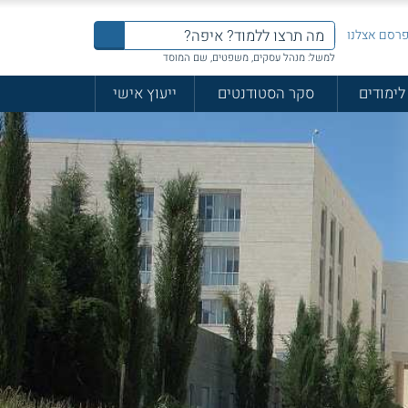
רסם אצלנו
למשל: מנהל עסקים, משפטים, שם המוסד
לימודים
סקר הסטודנטים
ייעוץ אישי