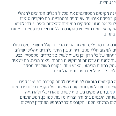
 טיולים.
זה מקיפים הסטודנטים את מכלול הכלים הנחוצים למנהלי
ן בהפקת אירועים שיווקיים ומסחריים. הם סוקרים סוגיות
לנהל את מגוון הספקים החיוניים להצלחת האירוע. כדי לסייע
קת אירועים מוצלחים, הקורס כולל תרגולים פרקטיים בפיתוח
 בתחום.
 הום סטיילינג ועיצוב הבית מכירים שלל מושגי בסיס בעולם
לעיצוב חללי פנים ודירות. בין היתר, נלמדים תהליכי שילוב
ייחוד של כל חדק וכן גישות לשילוב אביזרים, טקסטיל ובצע
ם למגמות עדכניות ומבוקשות בתחום עיצוב הבית. הם יוצאים
סק בתחום הריהוט, הצבע ועוד. בקורס משולבים מספר
לתרגל בפועל את העקרונות הנלמדים.
מקצועית מותאם למעוניינים לפתח קריירה כמעצבי פנים
מים דגש על עקרונות שפת העיצוב ועל הקניית כלים פרקטיים
פנים
, הם עוסקים בשיטות לשרטוט אדריכלי ולהדמייה
ניות, היבטים בתאורה ובריהוט ועוד. כמו כן, המשתתפים
ם תהליכי תכנון. הקורס מוכר למימוש הפיקדון לחיילים