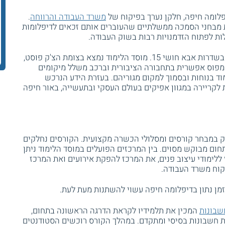
לומה חיפה, חלקן נערך בפיקוח של
משרד העבודה והרווחה
.
 מבחני הסמכה ממשלתיים שהעוברים אותם זכאים לדיפלומות
ות לפתוח הזדמנויות רבות בשוק העבודה.
קמפוס דיפלומה חיפה ממוקם בבית בירם שבשדרות אבא חושי 15. מוסד הלימוד נמצא בצומת הצ'ק פוסט,
קמפוס אפשרית בתחבורה הציבורית וברכב משלל מיקומים
וד בנוחות ובסמוך למקום מגוריהם. בעזרת הידע הנרכש
ת לקריירה במגוון אפיקים בעולם העסקי ובתעשייה, באור חיפה
ק במבחר קורסים ומסלולי הכשרה מקצועית. הקורסים נחלקים
ם מבוקש מסוים. בין המרכזים הפועלים במוסד הלימוד ניתן
 ללימודי עיצוב פנים, את המרכז להפקת אירועים ואת המרכז
קוח משרד העבודה.
מן נתון בדיפלומה חיפה עשוי להשתנות מעת לעת.
שבונות
המכין את תלמידיו לקראת הדרגה הראשונה בתחום,
+ 2, הידוע גם כהנהלת חשבונות בסיסי ומתקדם. במהלך הקורס רוכשים הסטודנטים