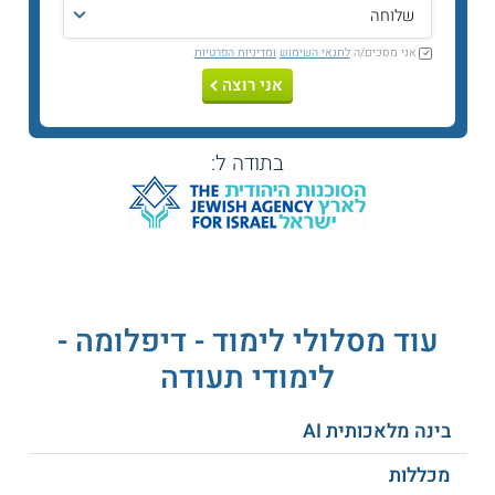
מתכונת הלימוד
אני מסכים/ה
לתנאי השימוש
ומדיניות הפרטיות
קורס חשבי שכר בבית הספר דיפלומה מתפרש על פני כ - 154
שעות אקדמיות. השיעורים כוללים הרצאות עיוניות פרונטליות,
אני רוצה
פתרון מבחנים ותרגולים מעשיים של מיומנויות העבודה בחישוב
השכר.
בתודה ל:
רוצים להתקדם? קראו גם על
קורס חשבי שכר
בכירים
הביטוח הלאומי מעניין אתכם? קראו גם על
קורס מייצגים בביטוח לאומי
נושאי הלימוד
עוד מסלולי לימוד - דיפלומה -
לימודי תעודה
חוק ביטוח לאומי
תכנוני מס
בינה מלאכותית AI
הכנת תלושי שכר
דיני עבודה
מכללות