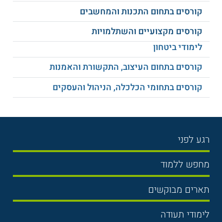
קורסים בתחום התכנות והמחשבים
דוחות בקרת שכר
ביטוח פנסיוני
קורסים מקצועיים והשתלמויות
לימודי ביטחון
זיכויים והטבות מס
הוצאות לשכיר
קורסים בתחום העיצוב, התקשורת והאמנות
תוכנות חישוב שכר
הכנסות פטורות
קורסים בתחומי הכלכלה, הניהול והעסקים
הכנסות חייבות במס
מיסוי קופות גמל
רגע לפני
חוקי עבודה והסכמים
חישוב מס לשכיר
קיבוציים
בחירת לימודים
מחפש ללמוד
תנאי קבלה
הכנסות חייבות
ועוד
תואר ראשון
בבטיחות לאומי
תארים מבוקשים
שכר לימוד
תואר שני
משפטים
אוניברסיטה
לימודי תעודה
הכנה לבגרות
על מוסד הלימוד