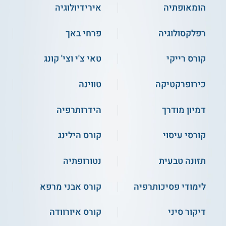
לוקחים חלק בהרצאות עיוניות וגם יכולים ליישם את הידע הנלמד
הומאופתיה
אירידיולוגיה
בתחום העיסוי באמצעות תרגולים פרקטיים שונים.
רפלקסולוגיה
פרחי באך
רוצים להשתכלל כמעסים? קראו גם על
קורס
עיסוי הוליסטי
קורס רייקי
טאי צ'י וצי' קונג
כירופרקטיקה
טווינה
נושאי הלימוד
הנושאים הנלמדים במהלך הקורס כוללים בין היתר:
דמיון מודרך
הידרותרפיה
קורסי עיסוי
קורס הילינג
פילינג גוף
עיסוי קצוות
עיסוי אבנים חמות
תזונה טבעית
נטורופתיה
עיסוי הוואי - לומי לומי
שימוש בכוסות רוח וגווישה
ועוד
לימודי פסיכותרפיה
קורס אבני מרפא
דיקור סיני
קורס איורוודה
על מוסד הלימוד