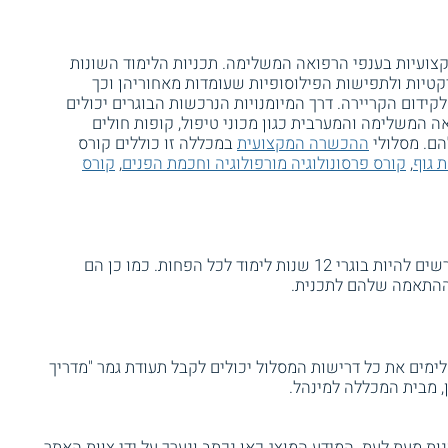
צועיות בענפי הרפואה המשלימה. תכניות הלימוד השונות
קטיות ולתפישות הפילוסופיות שעומדות מאחוריהן וכך
ידום הקריירה. דרך המיומנויות הנרכשות הבוגרים יכולים
 המשלימה והמערבית כגון מכוני טיפול, קופות חולים
הם. מסלולי
ההכשרה המקצועית
במכללה זו כוללים קורס
 גוף
,
קורס פרסונולוגיה מורפולוגיה וחכמת הפנים
,
קורס
מועמדים אשר מעוניינים להתקבל לקורס נדרשים להיות בוגרי 12 שנות לימוד לכל הפחות. כמו כן הם
 ההתאמה שלהם לתכנית.
ימים את כל דרישות המסלול יכולים לקבל תעודת גמר "מדריך
, מבית המכללה למינהל.
ת מעת לעת. המידע המוצג כאן נכתב ונערך על ידי צוות האתר.