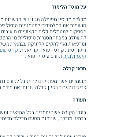
על מוסד הלימוד
מכללת מדיסין מפעילה מגוון של הכשרות מק
חושפות את התלמידים למיומנויות טיפול פר
מספקות למטפלים כלים מקצועיים חשובים לק
להשתלב במבחר מסגרות טיפוליות מן הרפואה
ומרפאות ואף להקים קליניקה עצמאית משל
דיקור סיני, קורס רפואה קוריאנית,
קורס שפת
קינסיולוגיה
וקורס עיסוי רפואי.
תנאי קבלה
צריכים לעבור ראיון קבלה שבוחן את מידת
תעודה
בוגרי הקורס אשר עומדים בכל התנאים ומשל
בדמיון מודרך", שניתנת מטעם מכללת מדיסין
** לתשומת לבך נכונות המידע עלולה להשתנו