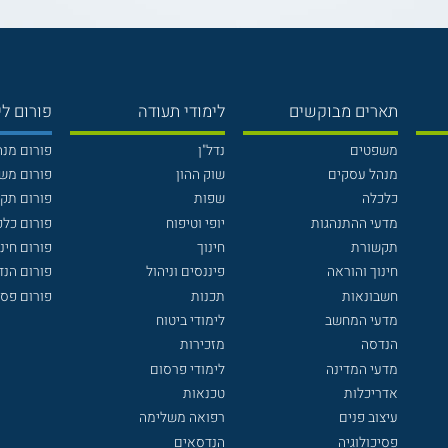
תארים מבוקשים
לימודי תעודה
פורום לי
משפטים
נדל"ן
פורום מנ
מנהל עסקים
שוק ההון
פורום מש
כלכלה
שפות
פורום תק
מדעי ההתנהגות
יופי וטיפוח
פורום כלכ
תקשורת
חינוך
פורום חינו
חינוך והוראה
פיננסים וניהול
פורום הנ
חשבונאות
תכנות
פורום פסי
מדעי המחשב
לימודי ביטוח
הנדסה
מזכירות
מדעי המדינה
לימודי פרסום
אדריכלות
טכנאות
עיצוב פנים
רפואה משלימה
פסיכולוגיה
הנדסאים