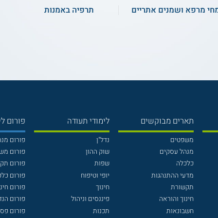
חי מרפא ושמנים אתריים
תרפיה באמנות
תארים מבוקשים
לימודי תעודה
פורום לי
משפטים
נדל"ן
פורום מנ
מנהל עסקים
שוק ההון
פורום מש
כלכלה
שפות
פורום תק
מדעי ההתנהגות
יופי וטיפוח
פורום כלכ
תקשורת
חינוך
פורום חינו
חינוך והוראה
פיננסים וניהול
פורום הנ
חשבונאות
תכנות
פורום פסי