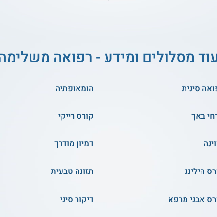
וד מסלולים ומידע - רפואה משלימה
ואה סינית
הומאופתיה
חי באך
קורס רייקי
וינה
דמיון מודרך
רס הילינג
תזונה טבעית
רס אבני מרפא
דיקור סיני