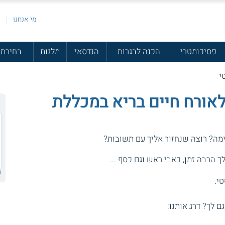
מי אנחנו
פ
פסיכומטרי
הכנה לבגרות
הנדסאי
מלגות
בחירת 
י
אורח חיים בריא במכללת
מה? רוצה שנחזור אליך עם תשובות?
 הרבה זמן, כאבי ראש וגם כסף ...
ע
י.
גם לך? דרג אותנו: