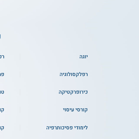
ע
יוגה
רפ
רפלקסולוגיה
פר
כירופרקטיקה
טו
קורסי עיסוי
קו
לימודי פסיכותרפיה
קו