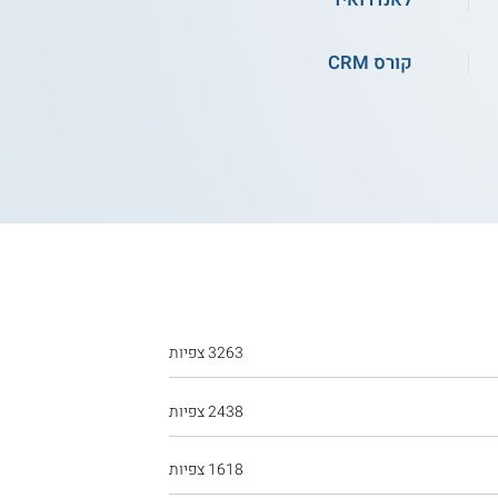
קורס CRM
ג'ון ברייס ירושלים - תכנות NET
Core.
Net4U
3263 צפיות
הטכניון עזריאלי לימודי המשך - קורס
NET
2438 צפיות
1618 צפיות