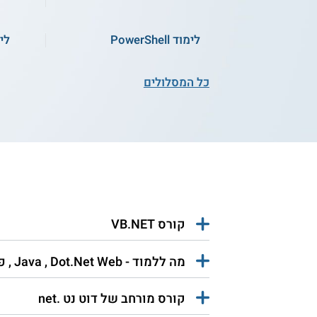
לימוד PowerShell
לי
קורס המשחק הראשון שלי
- פיתוח משחקים ב-Unity -
קו
מותאם לילדים
כל המסלולים
התחילו ללמוד
הנדסאים באריאל - קורס דוט נט
מדיאטק
ג'ון ברייס - קורס NET.
קורס MCPD - המכללה למי
קורס VB.NET
קורס .NET - מכון לומדה
קורס MCPD - אינטלקט אקד
מה ללמוד - Java , Dot.Net Web , פיתוח אפליקציות Android
קורס מורחב של דוט נט .net