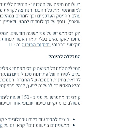
עולם ההייטק העדכניים וכך לומדים במהלכו
שארפ). נוסף על כך לומדים לממש ולאפיין מערכות מבוססות 
הקורס מתפרש על פני תשעה חודשים, המפג
מיועד לאקדמאים בעלי תואר ראשון לפחות ב
מקצועי בתחומי
בדיקות התוכנה
וה - IT.
המכללה למינהל
כלים לפיתוח של פתרונות טכנולוגיים מתקד
לקראת בחינות הסמכה של החברה. הסמכת 
והיא מאפשרת לבעליה לייעץ, לנהל פרויקטי 
קורס זה מתפרש על פני כ - 150 שעות לימוד אקדמיות. התלמידים יכולים לבחור בין
משולב בו מתקיים שיעור שבועי אחד ושיעור
רוצים להכיר עוד כלים טכנולוגיים? קר
מתעניינים ביישומונים? קראו גם על
קו