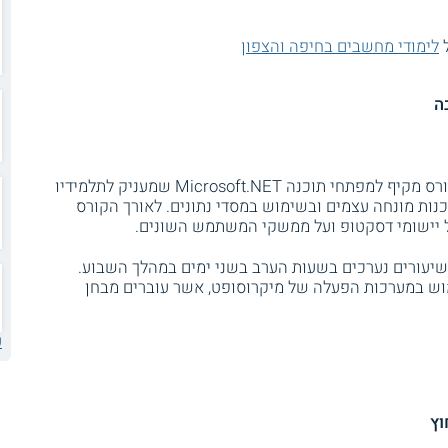
ל
לימודי מחשבים בחיפה והצפון
במכללת מידאטק ג'ון ברייס חיפה מתקיים קורס מקיף למפתחי תוכנה Microsoft.NET שמעניק לתלמידיו
תכנות מונחה עצמים ובשימוש במסדי נתונים. לאורך הקורס
על יישומי דסקטופ ועל ממשקי המשתמש השונים.
א כ - 480 שעות לימוד, שיעורים נערכים בשעות הערב בשני ימים במהלך השבוע.
ימוש במערכות הפעלה של מיקרוסופט, אשר עוברים מבחן
ע
וץ