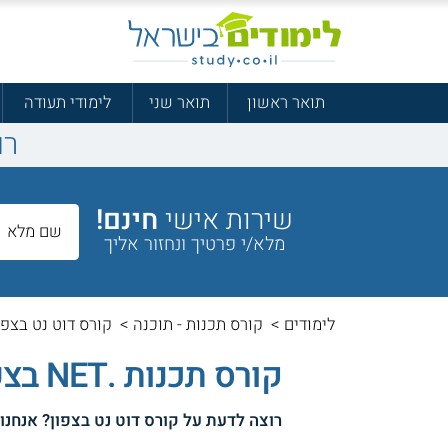
תואר ראשון
תואר שני
לימודי תעודה
רו
שירות אישי
חינם!
מלא/י פרטיך ונחזור אליך
לימודים
>
קורס תכנות - תוכנה
>
קורס דוט נט בצפו
קורס תכנות .NET בצפון
רוצה לדעת על
קורס דוט נט בצפון
? אנחנו 