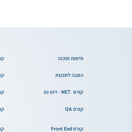
קו
פיתוח NET. - האקר יו
ק
פיתוח תוכנה
קו
הסבה לתכנות
קורס
שירות אישי חינם
קורס .NET - דוט נט
קור
קורס אונליין
קו
קורס QA
קו
קורס Front End
קורס