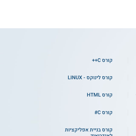
קורס אונליין
קורס פיתוח אפליקציות ב-
קורס C++
Flutter
קורס לינוקס - LINUX
התחילו ללמוד
קורס HTML
קורס C#
קורס בניית אפליקציות
לאנדרואיד