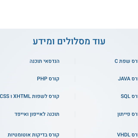
רס אונליין
קורס אונליין
עוד מסלולים ומידע
קורס פיתוח משחקי מחשב
ורס לבדיקות תוכנה QA
רס שפת C
הנדסאי תוכנה
ב-Construct 3
 JAVA
קורס PHP
התחילו ללמוד
התחילו ללמוד
ס SQL
קורס לשפות XHTML ו CSS
רס אונליין
קורס אונליין
רס פייתון
תוכנה לאייפון ואייפד
 VHDL
קורס בדיקות אוטומטיות