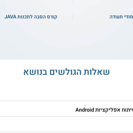
מודי תעודה
קורס הסבה לתכנות JAVA
קורס היכרות עם Unity -
קורס פיתוח משחקים ב-
רס חינמי - מותאם לילדים
Unity למתחילים - מותאם
לילדים
התחילו ללמוד
התחילו ללמוד
 - קורס IoT
מדיאטק ג'ון ברייס חיפה - קורס .NET
שאלות הגולשים בנושא
נהל
קורס NET. - לימודי חוץ והמשך
טכניון
מון
מכללת טריידנט