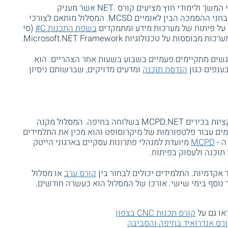
בשלוחת חיפה של הטכניון - היחידה ללימודי המשך ולימודי חוץ מציעים קורס .NET אשר מעניק
למשתתפיו את כל ההכנה הנחוצה לקראת מבחני ההסמכה הבין לאומיים MCSD. המסלול מותאם לצורכי
 על פיתוח של מערכות מידע ומתמקדים
בשפת התכנות C#
(סי
על טכנולוגיות Microsoft.NET Framework.
שים מתקיימים פעמיים בשבוע בשעות אחר הצהריים. הוא
ענפים כגון
הנדסת תוכנה
ומדעים מדויקים, שברשותם ניסיון
המכללה למינהל מציעה קורס מפתחי אפליקציות בכירים MCPD.NET בשלוחה בחיפה. המסלול מקנה
מים עבור פלטפורמות של מיקרוסופט והוא מכין את התלמידים
ה -
MCPD
מיועדת למנהלי פתרונות עסקיים בארגוני הייטק
תוכנה ולעסוק בפיתוח.
קורס ערב
או מסלול
 נוסף בימי שישי. אורכו של המסלול הוא כעשרה חודשים.
או גם על
קורס תכנות CNC בצפון
רס אנדרואיד בחיפה והסביבה