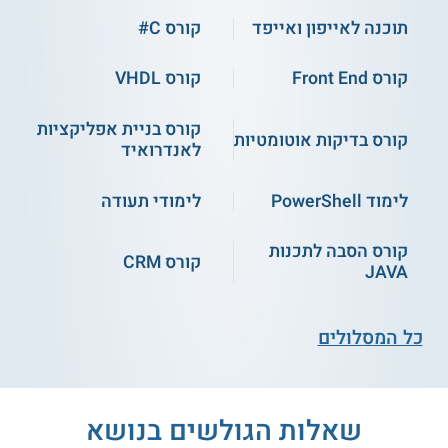
מחשב ב-Construct 3
QA
תוכנה לאייפון ואייפד
קורס C#
התחילו ללמוד
התחילו ללמוד
קורס Front End
קורס VHDL
קורס בניית אפליקציות
קורס בדיקות אוטומטיות
לאנדרואיד
קורס אונליין
קורס אונליין
לימוד PowerShell
לימודי תעודה
קורס הסבה לתכנות
קורס CRM
JAVA
קורס המשחק הראשון
קורס היכרות עם Unity
שלי - פיתוח משחקים
- קורס חינמי - מותאם
כל המסלולים
ב-Unity - מותאם
לילדים
לילדים
התחילו ללמוד
התחילו ללמוד
שאלות הגולשים בנושא