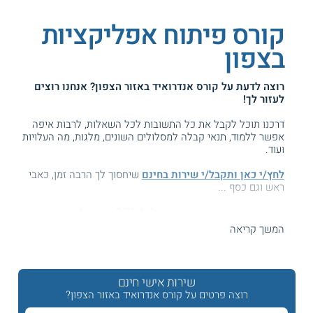
קורס פיתוח אפליקציות
בצפון
רוצה לדעת על
קורס אנדרואיד באזור הצפון
? אנחנו רוצים
לעזור לך!
דרכנו תוכל לקבל את כל התשובות לכל השאלות, לרבות איפה
אפשר ללמוד, תנאי קבלה למסלולים השונים, מלגות, מה העלויות
ועוד.
לחץ/י כאן ותקבל/י שירות בחינם
שיחסוך לך הרבה זמן, כאבי
ראש וגם כסף ...
המידע באתר הועיל ל87% מהגולשים.
עזרנו גם לך? דרג אותנו:
המשך קריאה
שירות אישי חינם
קורס בניית אפליקציות אנדרואיד בצפון הארץ
רוצה פרטים על קורס אנדרואיד באזור הצפון?