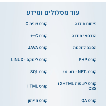
עוד מסלולים ומידע
פיתוח תוכנה
קורס שפת C
IPC - פיתוח אתרים
ואפליקציות
קורס פיתוח
אפליקציות ב-Flutter
הנדסאי תוכנה
קורס C++
שירות אישי חינם
הסבה לתכנות
קורס JAVA
התחילו ללמוד
קורס PHP
קורס לינוקס - LINUX
קורס .NET - דוט נט
קורס SQL
קורס אונליין
קורס אונליין
קורס לשפות XHTML ו
קורס HTML
CSS
קורס QA
קורס פייתון
קורס פיתוח משחקי
קורס לבדיקות תוכנה