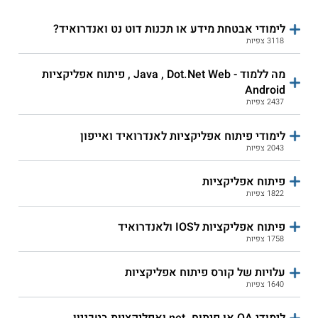
קורס אונליין
לימודי אבטחת מידע או תכנות דוט נט ואנדרואיד?
3118 צפיות
מה ללמוד - Java , Dot.Net Web , פיתוח אפליקציות
Android
2437 צפיות
לימודי פיתוח אפליקציות לאנדרואיד ואייפון
2043 צפיות
קורס פיתוח משחקים
פיתוח אפליקציות
ב-Unity למתחילים -
1822 צפיות
מותאם לילדים
פיתוח אפליקציות לIOS ולאנדרואיד
התחילו ללמוד
1758 צפיות
עלויות של קורס פיתוח אפליקציות
1640 צפיות
פיתוח אפליקציות לסלולר
מדיאטק - קורס פיתוח
- אריאל
אתרים ואפליקציות