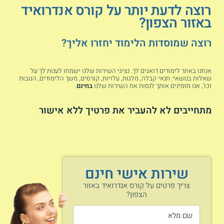
סניף מכללת אפטק בחיפה עורך קורס פיתוח למובייל למכשירי
רוצה לדעת יותר על קורס אנדרואיד
אנדרואיד ואייפון. במהלכו סוקרים דרכים לתכנות בסביבת ה -
באזור הצפון?
WEB ומתוודעים לאפשרויות לפיתוח האפליקציות ולעיצוב
הממשקים שלהן. כמו כן, עוסקים בבסיסי הנתונים ובאפשרויות
התצוגה של מערכת ההפעלה Mac OSX של חברת אפל.
רוצה שמוסדות הלימוד יחזרו אליך?
בקורס 55 שעות, שיעורים מתקיימים בשעות הערב פעמיים במהלך
השבוע וכן בבוקר יום שישי. לאורך הקורס התלמידים משלבים בין
אנחנו באתר לימודים דואגים לך. נציגי השירות שלנו ישמחו לענות לך על
הרצאות עיוניות לבין תרגולים מעשיים בהם מתנסים בפיתוח מספר
שאלות בנושאי: תנאי קבלה, מלגות, עלויות, קורסים, משך הלימודים, הטבות
יישומונים. באפשרות בוגרי ההכשרה לגשת למבחנים חיצוניים
וכו', אנו מזמינים אותך לנסות את השירות שלנו
בחינם
.
בתכנות JAVA, אשר מתקיימים לאחר תום הקורס, יש לגשת
לבחינות באופן עצמאי.
מתחייבים לא להעביר את פרטיך ללא אישור
רוצים ללמוד על עולם הסייבר?
קורס סייבר
בחיפה והצפון
רוצים להשתלב בתעשייה?
קורס CNC בצפון
מחפשים לפתח את יכולות העיצוב?
קורס
שירות אישי חינם
פוטושופ בצפון
קראו עוד גם על
קורס בדיקות תוכנה בצפון
צריך פרטים על קורס אנדרואיד באזור
הצפון?