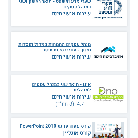
שערי מדע ומשפט - תואר ראשון ושני
במנהל עסקים
נושאי הלימוד
שירות אישי חינם
הערכה ומימון חברות
דיני עסקים
מנהל עסקים התמחות בניהול מוסדות
פיתוח מיזמים עסקיים
טכנולוגיות BI
חינוך - אוניברסיטת חיפה
שירות אישי חינם
קבלת החלטות עסקיות
אתיקה בעסקים
אונו - תואר שני במנהל עסקים
שווקים ועסקים
מנהיגות בארגונים
למנהלים
דיגיטליים
שירות אישי חינם
4.7 (3 חוו"ד)
אסטרטגיה בטכנולוגיות
תחקור וניתוח נתונים
מידע
קורס פאוורפוינט 2010 PowerPoint
קורס אונליין
פיתוח וניהול
ועוד