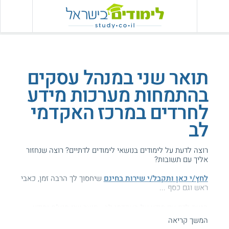
תואר שני במנהל עסקים
בהתמחות מערכות מידע
לחרדים במרכז האקדמי
לב
רוצה לדעת על לימודים בנושאי לימודים לדתיים? רוצה שנחזור
אליך עם תשובות?
לחץ/י כאן ותקבל/י שירות בחינם
שיחסוך לך הרבה זמן, כאבי
ראש וגם כסף ...
הגעת לדף עם מידע על האקדמי לב - תואר שני מנע"ס ומידע.
המשך קריאה
המידע באתר הועיל ל87% מהגולשים.