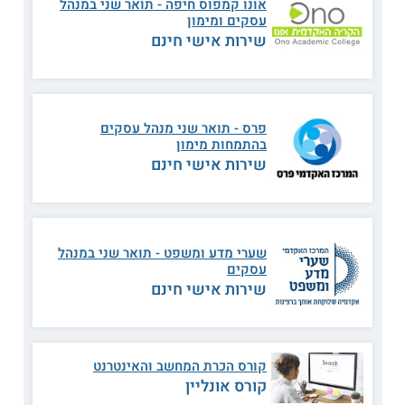
אונו קמפוס חיפה - תואר שני במנהל
עסקים ומימון
שירות אישי חינם
אמצעים לגידור סיכונים
מימון בין לאומי
חוזים עתידיים
תיאוריות מסחר
ואופציות
פרס - תואר שני מנהל עסקים
בהתמחות מימון
שירות אישי חינם
בקרה ניהולית
תורת ההשקעות
מתקדמת
מדידת ביצועים בתיק
שערי מדע ומשפט - תואר שני במנהל
ניתוח ניירות ערך
השקעות
עסקים
שירות אישי חינם
מימון פעילות הפירמה
ועוד
העסקית
קורס הכרת המחשב והאינטרנט
קורס אונליין
סגל הוראה