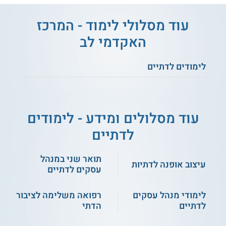
תעודה
עוד מסלולי לימוד - המרכז
הסטודנטים שמסיימים את התכנית ועומדים בהצלחה בכל
האקדמי לב
הדרישות זכאים לקבל תואר שני MBA במנהל עסקים שניתן על ידי
המרכז האקדמי לב.
לימודים לדתיים
** לתשומת לבך נכונות המידע עלולה להשתנות
מעת לעת. המידע המוצג כאן נכתב ונערך על ידי
צוות האתר. למען הסר ספק בין האתר למוסד
עוד מסלולים ומידע - לימודים
הלימודים לא מתקיים קשר מכל סוג שהוא.
לדתיים
למידע נוסף לחצו:
המרכז האקדמי לב - לימודים
תואר שני במנהל
לדתיים ולחרדים
עיצוב אופנה לדתיות
עסקים לדתיים
לימודי מנהל עסקים
רפואה משלימה לציבור
לדתיים
הדתי