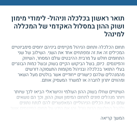
תואר ראשון בכלכלה וניהול- לימודי מימון
ושוק ההון במסלול האקדמי של המכללה
למינהל
תחום הכלכלה ותחום הניהול מקיימים ביניהם יחסים סימביוטיים
המכילים זה את זה ומפתחים אחד את השני. השילוב של שני
התחומים חולש על מרבית ההיבטים עולם המסחר, השיווק
והפיננסים. כיום, בשל הביקוש הקיים בשוק ובשל כמות הבוגרים
בעלי התואר בכלכלה ובניהול מקומות התעסוקה דורשים
מהמנהלים שלהם כישורים ייחודיים אשר בולטים מעל השאר
ומהווים יתרון לחברה או למשרד המעסיק אותם.
השינויים שחלו בשוק ההון העולמי והישראלי הביאו לכך שיותר
ויותר מנהלים פונים לתחום המימון ושוק ההון, וכך הם נושאים
עמם הן את הכלים הניהוליים המאפשרים להם לנתח נתונים
ולקבל החלטות הרות גורל, והן את הידע על תחום הפיננסים אשר
מקדם את המקום שבו הם עובדים ומקנה להם ראיה עדכנית
המשך קריאה
ועתידית על הנעשה בעולם הממון.
עולם הכספים מסקרן אתכם? קראו הכל על