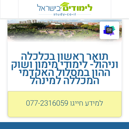
תואר ראשון בכלכלה
וניהול- לימודי מימון ושוק
ההון במסלול האקדמי
המכללה למינהל
למידע חייגו
077-2316059