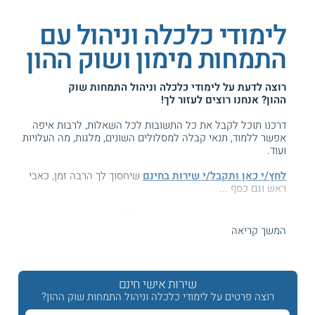
לימודי כלכלה וניהול עם
התמחות מימון ושוק ההון
רוצה לדעת על
לימודי כלכלה וניהול התמחות שוק
ההון
? אנחנו רוצים לעזור לך!
דרכנו תוכל לקבל את כל התשובות לכל השאלות, לרבות איפה
אפשר ללמוד, תנאי קבלה למסלולים השונים, מלגות, מה העלויות
ועוד.
לחץ/י כאן ותקבל/י שירות בחינם
שיחסוך לך הרבה זמן, כאבי
ראש וגם כסף ...
המידע באתר הועיל ל87% מהגולשים.
עזרנו גם לך? דרג אותנו:
המשך קריאה
שירות אישי חינם
לימודי כלכלה וניהול עם התמחות שוק ההון
רוצה פרטים על לימודי כלכלה וניהול התמחות שוק ההון?