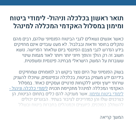
תואר ראשון בכלכלה וניהול- לימודי ביטוח
ומימון במסלול האקדמי המכללה למינהל
כאשר אנשים נשאלים לגבי הביטוח הפנסיוני שלהם, רבים מהם
נתקלים בחוסר וודאות ובבלבול. לא מעט עובדים אינם מחזיקים
בידע הנדרש לגבי מצבם הפיננסי ביום שלאחר הפרישה. נושא
חשוב זה רק הולך והופך חיוני יותר ויותר לאור מגמות שינוי
שעוברות על המשק הישראלי מבחינה פיננסית ומשפטית.
בשוק הפנסיוני של היום נוצר ביקוש רב למומחים שמחזיקים
בידיהם ידע מעמיק בביטוח, בכלכלה ובפיננסים, שיוכלו להעניק
שירותי ייעוץ וסיוע ללקוחות פרטיים ועסקיים כאחד. במסלול
האקדמי המכללה למינהל מתקיימת תכנית
לימודי כלכלה וניהול -
לימודי ביטוח ומימון
, אשר מעניקה להם כלים בתחום הביטוח, הן
כצרכנים שלו והן כמדריכים לציבור בעתיד. הבוגרים יכולים
להשתלב כסוכנים, כיועצים וכמנהלים בחברות ביטוח ובשלל
ארגונים נוספים במשק.
המשך קריאה
תחום הפיננסים מעניין אתכם? קראו עוד על
לימודי כלכלה
.