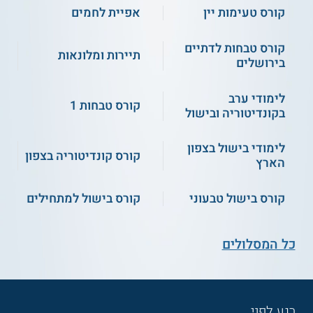
קורס טעימות יין
אפיית לחמים
תקשורת בינאישית
עיצוב עוגות
קורס טבחות לדתיים
תיירות ומלונאות
מבוא ליישומי מחשב
תזונה נכונה
בירושלים
לימודי ערב
תברואה וניקיון המזון
סוגי עוגות פאי
קורס טבחות 1
בקונדיטוריה ובישול
שלבים באפיית לחמים
עוגות טורט וקרם
לימודי בישול בצפון
קורס קונדיטוריה בצפון
הארץ
מרציפן, סוכר ושוקולד
תכנון של בר וינאי
קורס בישול טבעוני
קורס בישול למתחילים
מבוא למלונאות ואירוח
פיסול ועיצוב עוגה
כל המסלולים
עזרה ראשונה ובטיחות
סוגי הבצק ומוצריו
רגע לפני