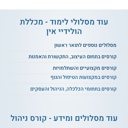
הדרכת עובדים
שירות ואירוח
עוד מסלולי לימוד - מכללת
ביטחון ובטיחות
יסודות בניהול
הולידיי אין
היגיינה ותברואה
טיפול בפסולת
מסלולים נוספים לתואר ראשון
פיתוח תדמית עסקית
תחזוקה וניקיון
קורסים בתחום העיצוב, התקשורת והאמנות
קורסים מקצועיים והשתלמויות
עקרונות
בעבודת צוות
ועוד
קורסים במקצועות הטיפול והגוף
קורסים בתחומי הכלכלה, הניהול והעסקים
על מוסד הלימוד
מכללת רימונים למלונאות, קולינריה וקריירה מציעה מבחר
הכשרות מקצועיות במסגרת מגמת ניהול. ביניהן ניתן למנות
קורס
עוד מסלולים ומידע - קורס ניהול
הפקת אירועים
במסלול לימודי ערב
וקורס ניהול מזון, משקאות
ומסעדות
, המיועד לאנשי מקצוע עם ניסיון באירוח ובאשפוז