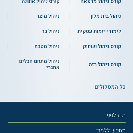
קורס ניהול מרפאה
קורס ניהול אופנה
פרא-רפואיות ועד בתי חולים.
ניהול בית מלון
ניהול מוצר
** לתשומת לבך נכונות המידע עלולה להשתנות
מעת לעת. המידע המוצג כאן נכתב ונערך על ידי
לימודי יזמות עסקית
ניהול בר
צוות האתר. למען הסר ספק בין האתר למוסד
הלימודים לא מתקיים קשר מכל סוג שהוא.
קורס ניהול ושיווק
ניהול מטבח
למידע נוסף לחצו:
מכללת הולידיי אין | רימונים -
ניהול מתחם חבלים
קורס ניהול רזה
לימודי מלונאות מתאים לך?
אתגרי
כל המסלולים
רגע לפני
בחירת לימודים
מחפש ללמוד