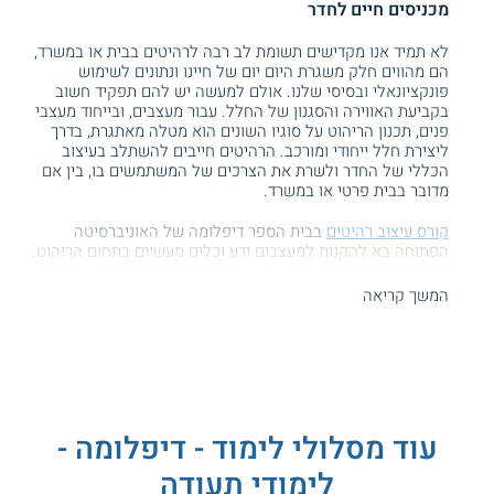
מכניסים חיים לחדר
לא תמיד אנו מקדישים תשומת לב רבה לרהיטים בבית או במשרד,
הם מהווים חלק משגרת היום יום של חיינו ונתונים לשימוש
פונקציונאלי ובסיסי שלנו. אולם למעשה יש להם תפקיד חשוב
בקביעת האווירה והסגנון של החלל. עבור מעצבים, ובייחוד מעצבי
פנים, תכנון הריהוט על סוגיו השונים הוא מטלה מאתגרת, בדרך
ליצירת חלל ייחודי ומורכב. הרהיטים חייבים להשתלב בעיצוב
הכללי של החדר ולשרת את הצרכים של המשתמשים בו, בין אם
מדובר בבית פרטי או במשרד.
קורס עיצוב רהיטים
בבית הספר דיפלומה של האוניברסיטה
הפתוחה בא להקנות למעצבים ידע וכלים מעשיים בתחום הריהוט.
במהלך הקורס מכירים מגוון רחב של סוגי רהיטים וטכנולוגיות
חדשניות ולומדים לתכנן רהיטים כחלק בלתי מפרד מעיצוב הפנים
המשך קריאה
של חללים פרטיים ומסחריים.
תכנית הלימודים
במהלך קורס זה, המשתתפים מכירים טכניקות
עיצוב
מגוונות
ומתוודעים לסוגי רהיטים שונים ולחלקיהם המסורתיים. בהמשך,
הם לומדים בהרחבה על השלבים בתהליך תכנון הרהיטים לבתים
עוד מסלולי לימוד - דיפלומה -
ולמשרדים, החל מבחירת חומרי הגלם בתחילת הדרך ועד להפקה
של תכנית ייצור מוגמרת שניתן להעביר לאנשי מקצוע. בנוסף, הם
לימודי תעודה
בוחנים כמה כלים טכנולוגיים חדשים דרכם ניתן לעצב ולתכנן