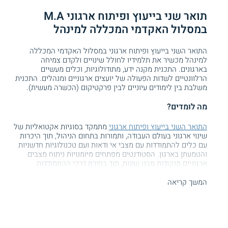
תואר שני בייעוץ ופיתוח ארגוני M.A
במסלול האקדמי המכללה למינהל
התואר השני בייעוץ ופיתוח ארגוני במסלול האקדמי המכללה
למינהל מכשיר את תלמידיו לחולל שינויים ולקדם צמיחה
בארגונים. התכנית מקנה ידע, מתודולוגיות, וכלים מעשיים
הרלוונטיים לשדות הפעולה של יועצים ארגוניים ומנהלים. התכנית
משלבת בין לימודים עיוניים לבין פרקטיקום (הכשרה מעשית).
מה לומדים?
התואר השני בייעוץ ופיתוח ארגוני
מתמקד בסוגיות אקטואליות של
שינוי ארגוני בעולם העבודה, ותמורות בתחום הניהול, תוך היכרות
עם כלים להתמודדות עם מצבי אי ודאות ועם טכנולוגיות חדשניות
והטמעתן בארגון. הסטודנטים מפתחים מיומנויות ניתוח מצבים
ארגוניים מנקודות מבט שונות, תוך בחירת דרכי ההתמודדות
המתאימות מול אתגרים ארגוניים מגוונים.
המשך קריאה
התכנית כוללת מגוון קורסים והסמכות, בתחומים כגון הנחיית
קבוצות, ניהול חדשנות ובינה מלאכותית (AI), ייעוץ למנהלים, ייעוץ
אסטרטגי, בנייה ופיתוח צוותים, ועוד. נוסף על כך, נכללים בתכנית
אשכולות התמחות במרחבי הקריירה: ניהול ופיתוח ההון האנושי,
ייעוץ ופיתוח ארגוני, והובלת תהליכי שינוי לאנשי מטה ולמנהלים.