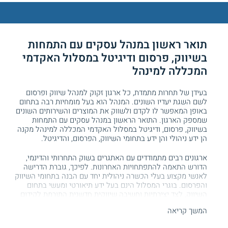
תואר ראשון ב
מנהל עסקים
עם התמחות
בשיווק, פרסום ודיגיטל במסלול האקדמי
המכללה למינהל
בעידן של תחרות מתמדת, כל ארגון זקוק למנהל שיווק ופרסום
לשם השגת יעדיו השונים. המנהל הוא בעל מומחיות רבה בתחום
באופן המאפשר לו לקדם ולשווק את המוצרים והשירותים השונים
שמספק הארגון. התואר הראשון ב
מנהל עסקים
עם התמחות
בשיווק, פרסום, ודיגיטל במסלול האקדמי המכללה למינהל מקנה
הן ידע ניהולי והן ידע בתחומי השיווק, הפרסום, והדיגיטל.
ארגונים רבים מתמודדים עם האתגרים בשוק התחרותי והדינמי,
הדורש התאמה להתפתחויות האחרונות. לפיכך, גוברת הדרישה
לאנשי מקצוע בעלי הכשרה ניהולית יחד עם הבנה בתחומי השיווק
והפרסום. בוגרי המסלול הינם בעל ידע תיאורטי ומעשי בתחום
השיווק, לצד יצירתיות וחשיבה שיווקית חדשנית התורמת לקידום
הארגון בשוק.
המשך קריאה
מה לומדים?