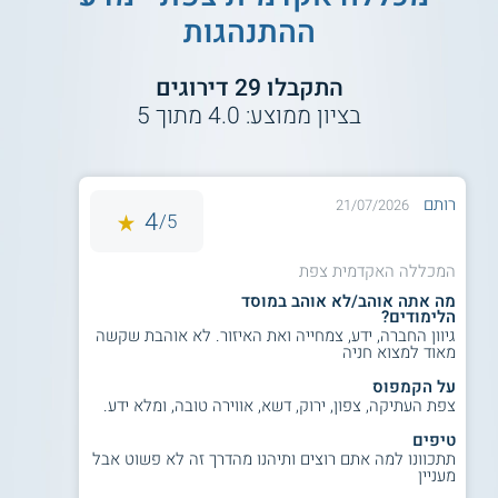
ההתנהגות
תנאי הקבלה הינם:
ממוצע בגרויות 85 ומעלה (ללא פסיכומטרי),
התקבלו
29
דירוגים
וגם ראיון אישי.
בציון ממוצע:
4.0
מתוך
5
או - בעלי ממוצע בגרות 80 וגם ציון
פסיכומטרי 450 ומעלה, וגם ראיון אישי.
ציון 100 ומעלה במבחן יע"ל.
ראיון קבלה.
רותם
21/07/2026
4
5/
על מוסד הלימוד
המכללה האקדמית צפת
מה אתה אוהב/לא אוהב במוסד
במכללה האקדמית צפת לומדים כיום כ - 3,000 סטודנטים
הלימודים?
בתכניות לתואר ראשון ולתואר שני. בין התכניות הנוספות שניתן
גיוון החברה, ידע, צמחייה ואת האיזור. לא אוהבת שקשה
ללמוד בהן במוסד זה אפשר למצוא לימודי משפטים, לימודי
מאוד למצוא חניה
מערכות מידע,
לימודי עבודה סוציאלית
, לימודי ספרות אמנות
ומוזיקה, לימודי רפואת חירום, לימודי מדעי המעבדה הרפואית,
על הקמפוס
ועוד.
צפת העתיקה, צפון, ירוק, דשא, אווירה טובה, ומלא ידע.
למידע נוסף לחצו:
מכללת צפת | המכללה
טיפים
האקדמית צפת
תתכוונו למה אתם רוצים ותיהנו מהדרך זה לא פשוט אבל
מעניין