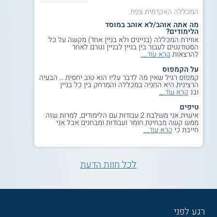
המכללה האקדמית צפת
מה אתה אוהב/לא אוהב במוסד
הלימודים?
אווירת המכללה (בניינים ולא בניין אחד) מקשה על כל
הסטודנטים לעבור בין בניין לבניין וגורם לאחר
להרצאות
קרא עוד...
על הקמפוס
קמפוס רגיל שאין מה לדבר עליו הוא טוב יחסית .. הבעיה
הרצינית היא החניה במכללה והמרחק בין כל בניין
ובנ
קרא עוד...
טיפים
אישית אני משלבת 2 עבודות עם הלימודים, למרות שזה
ממש קשה מבחינת חומר ועבודות ומבחנים אבל אני
חייבת כי
קרא עוד...
לכל חוות הדעת
רגע לפני