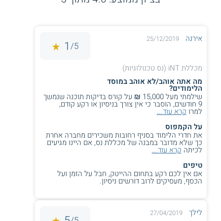
מסלולי לימוד
בין המסלולים
ללימודי תעודה
הנלמדים במכללה:
אירנה
25/12/2019
1
5/
קורסי תוכנה ופיתוח
מכללת iNT (נס טכנולוגיות)
קורס JAVA:
המסלול מעניק לתלמידיו שלל
מה אתה אוהב/לא אוהב במוסד
כלים לפיתוח בשפת התוכנה JAVA. הוא כולל
הלימודים?
כ - 525 שעות לימוד ומאפשר גם לחסרי
שילמתי מעל 15,000 ₪ על קורס בדיקות תוכנה שנמשך
9 חודשים, הוסבר כי אין צורך בניסיון או רקע קודם,
ניסייון קודם בשפת הקוד הזו להתמקצע בה.
למרו
קרא עוד...
על הקמפוס
את חדרי הלימוד בסניף רחובות משכירים מחברה אחרת
כך שלא מדובר במבנה של מכללת נס, אם היינו מגיעים
בודקי תוכנה:
קורס בדיקות תוכנה Mater QA
לכיתה
קרא עוד...
עוסק בבדיקות תוכנה ידניות, הוא נלמד
טיפים
במתכונת מלאה או מצומצמת (עם או ללא
אם אין לכם רקע בתחום ההייטק, חבל על הזמן ועל
הכנה לבחינות ISTQB). כמו כן במכללה נלמד
הכסף, מעסיקים לרוב דורשים ניסיון.
קורס Mater QA Automation שמתמקד
בבדיקות תוכנה
בכלים אוטומטיים בסביבות
עבודה מבוקשות הכוללות WEB, IT ומובייל.
לילך
27/04/2019
5
5/