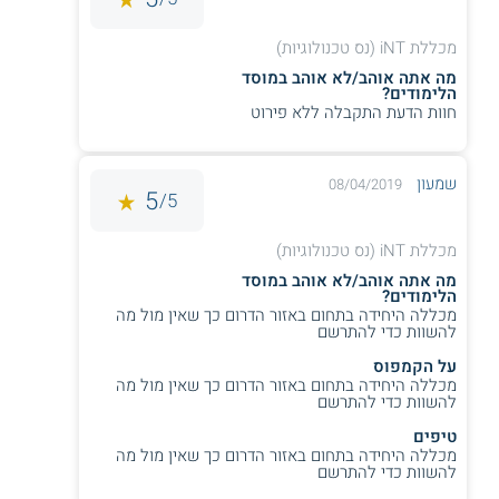
מכללת iNT (נס טכנולוגיות)
מהנדסי תוכנה IOT:
זהו קורס הנדסת תוכנה
מה אתה אוהב/לא אוהב במוסד
שמתמקד בטכנולוגיית
האינטרנט של הדברים
,
הלימודים?
חוות הדעת התקבלה ללא פירוט
או IoT. במהלכו לומדים ליצור מערכות מידע,
אפליקציות ומוצרים טכנולוגיים מתקדמים
ואינטראקטיביים.
שמעון
08/04/2019
5
5/
מכללת iNT (נס טכנולוגיות)
ניהול רשתות תקשורת CCNA ו - MCSA:
מסלול זה מכשיר את התלמידים לקבלת
מה אתה אוהב/לא אוהב במוסד
הלימודים?
הסמכות לניהול רשתות תקשורת: CCNA של
מכללה היחידה בתחום באזור הדרום כך שאין מול מה
חברת סיסקו ו - MCSA של מיקרוסופט.
להשוות כדי להתרשם
התכנית כוללת כ - 455 שעות אקדמיות.
על הקמפוס
מכללה היחידה בתחום באזור הדרום כך שאין מול מה
להשוות כדי להתרשם
טיפים
פיתוח מערכות BI:
התכנית להכשרת מפתחי
מכללה היחידה בתחום באזור הדרום כך שאין מול מה
בינה עסקית BI עוסקת בפיתוח בסביבת SQL
להשוות כדי להתרשם
server 2012 וגם נוגעת לכלי SAP. בקורס כ -