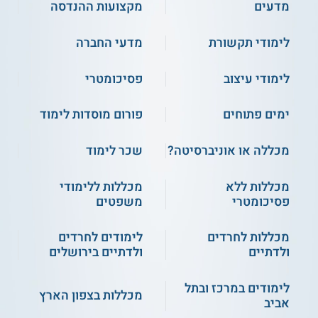
מדעים
מקצועות ההנדסה
ולהטמיע מערכות ארגוניות שונות כמו SAP,
ERP ו - CRM עבור משתמשי קצה.
לימודי תקשורת
מדעי החברה
לימודי עיצוב
פסיכומטרי
יישום מודלים MM ו - FI ב - SAP:
קורס זה
בא להעניק כלים מתקדמים יותר לשימוש
ימים פתוחים
פורום מוסדות לימוד
במערכת SAP וליישום של מודלים מתקדמים
בו: מודל FI לפיננסים ומודל MM לניהול
לוגיסטי. הקורס כולל כ - 255 שעות לימוד.
מכללה או אוניברסיטה?
שכר לימוד
מכללות ללא
מכללות ללימודי
פסיכומטרי
משפטים
ניתוח מערכות עסקיות BA:
קורס מנתחי
מערכות עסקיות BA כולל כ - 124 שעות
לימוד. במסגרתו מכירים מודלים שונים בתוכנה
מכללות לחרדים
לימודים לחרדים
שמאפשרים לתעדף דרישות ארגוניות ולבקר
ולדתיים
ולדתיים בירושלים
על תהליכי ניתוח מערכות.
לימודים במרכז ובתל
מכללות בצפון הארץ
אביב