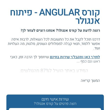
קורס ANGULAR - פיתוח
אנגולר
רוצה לדעת על
קורס אנגולר
? אנחנו רוצים לעזור לך!
דרכנו תוכל לקבל את כל התשובות לכל השאלות, לרבות איפה
אפשר ללמוד, תנאי קבלה למסלולים השונים, מלגות, מה העלויות
ועוד.
לחץ/י כאן ותקבל/י שירות בחינם
שיחסוך לך הרבה זמן, כאבי
ראש וגם כסף ...
המידע באתר הועיל ל87% מהגולשים.
עזרנו גם לך? דרג אותנו:
המשך קריאה
קורס תכנות אנגולר - Angular
שירות אישי חינם
רוצה פרטים על קורס אנגולר?
צעד קדימה בפיתוח