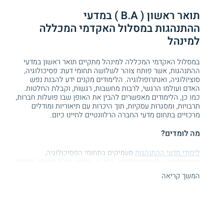
תואר ראשון ( B.A ) ב
מדעי
ההתנהגות
במסלול האקדמי המכללה
למינהל
במסלול האקדמי המכללה למינהל מתקיים תואר ראשון במדעי
ההתנהגות, אשר פותח צוהר לשלושה תחומי דעת: פסיכולוגיה,
סוציולוגיה, ואנתרופולוגיה. הלימודים מקנים ידע להבנת נפש
האדם ועולמו הרגשי, לרבות מחשבות, רגשות, וקבלת החלטות.
כמו כן, הלימודים מאפשרים להבין את האופן שבו פועלות חברות,
תרבויות, ומסגרות עסקיות, תוך היכרות עם תיאוריות ומודלים
מרכזיים בתחום מדעי החברה הרלוונטיים לחיינו כיום.
מה לומדים?
לימודי מדעי ההתנהגות
מעמיקים בתחומי הפסיכולוגיה,
הסוציולוגיה, והאנתרופולוגיה. כמו כן, התואר כולל חטיבה בתחום
ניהול משאבי האנוש, המקנה ידע פרקטי וחדשני בנוגע לעולם
המשך קריאה
העבודה המשתנה. הסטודנטים רוכשים תובנות תיאורטיות
ופרקטיות בתחומי משאבי האנוש, הניהול, והפיתוח הארגוני, ודנים
בסוגיות כגון פיתוח מוטיבציה בארגונים, גיוס ומיון עובדים, ניהול
משא ומתן עסקי, פרסום ושיווק דיגיטלי, ניהול הידע בארגונים
ופיתוח הדרכה ארגונית, הובלת שינויים וניהול קהילות, ועוד. נוסף