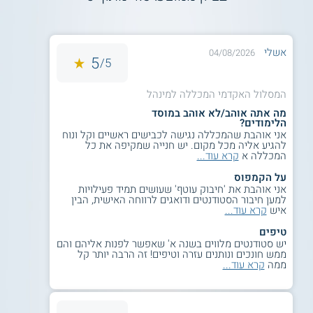
סגל התכנית כולל חוקרים בעלי רקע מקצועי ומחקרי מגוון,
הכוללים פסיכולוגים קליניים, חברתיים, וקוגניטיביים;
אנתרופולוגים החוקרים נושאים כגון טראומה, תרבות פופולרית,
וחוסן; סוציולוגים שמחקריהם מתמקדים בנושאים כגון ארגונים, אי
אשלי
04/08/2026
5
שוויון, רשתות חברתיות, ועוד; מומחים בתחום הפיתוח הארגוני
5/
ומשאבי האנוש; ועוד.
המסלול האקדמי המכללה למינהל
קראו על
מבחן אמי"ר
.
מה אתה אוהב/לא אוהב במוסד
הלימודים?
אני אוהבת שהמכללה נגישה לכבישים ראשיים וקל ונוח
להגיע אליה מכל מקום. יש חנייה שמקיפה את כל
מה הן אפשרויות התעסוקה ולימודי ההמשך?
המכללה א
קרא עוד...
על הקמפוס
התכנית מקנה ידע וכלים להשתלבות בתפקידי ניהול, פיתוח
אני אוהבת את 'חיבוק עוטף' שעושים תמיד פעילויות
ארגוני, גיוס והשמה, פיתוח צוותים, הדרכה ארגונית, ומשאבי אנוש.
למען חיבור הסטודנטים ודואגים לרווחה האישית, הבין
באפשרותם להשתלב במגזר הפרטי, הציבורי, והשלישי. נוסף על
איש
קרא עוד...
כך, באפשרותם להמשיך לתואר שני בתחומים רלוונטיים כגון ייעוץ
טיפים
ארגוני, מנהל עסקים, ייעוץ חינוכי, מדיניות ציבורית, ועוד.
יש סטודנטים מלווים בשנה א' שאפשר לפנות אליהם והם
ממש חונכים ונותנים עזרה וטיפים! זה הרבה יותר קל
למידע נוסף לחצו:
המכללה למינהל (המסלול
ממה
קרא עוד...
האקדמי)