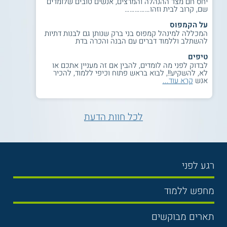
יחס חם מצד ההנהלה והמרצים, אנשים טובים שלומדים
שם, קרוב לבית וזהו……………
על הקמפוס
המכללה למינהל קמפוס בני ברק שנותן גם לבנות דתיות
להשתלב וללמוד דברים עם הבנה והכרה בדת
טיפים
לבדוק לפני מה לומדים, להבין אם זה מעניין אתכם או
לא, להשקיע!!, לבוא בראש פתוח וכיפי ללמוד, להכיר
אנש
קרא עוד...
לכל חוות הדעת
רגע לפני
בחירת לימודים
מחפש ללמוד
תנאי קבלה
תואר ראשון
תארים מבוקשים
שכר לימוד