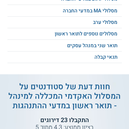
אי שוויון בישראל.
פסיכולוגיה חברתית.
מסלולי MA במדעי החברה
תהליכים קוגניטיביים.
שיווק והתנהגות צרכנים.
מסלולי ערב
היסודות הביולוגיים של ההתנהגות.
מסלולים נוספים לתואר ראשון
ועוד.
תואר שני במנהל עסקים
מה הם תנאי הקבלה?
תנאי קבלה
תנאי הקבלה למדעי ההתנהגות
הינם:
ממוצע בגרויות משוקלל 85 ומעלה.
או - זכאות לבגרות, ציון פסיכומטרי 580
חוות דעת של סטודנטים על
ומעלה, ועמידה בציון המשוקלל הנדרש.
או - תואר ראשון ממוסד אקדמי מוכר.
המסלול האקדמי המכללה למינהל
או - קבלה למכינת שחקים וסיום המכינה
- תואר ראשון במדעי ההתנהגות
בהצלחה.
התקבלו
23
דירוגים
סגל המרצים
בציון ממוצע:
4.3
מתוך
5