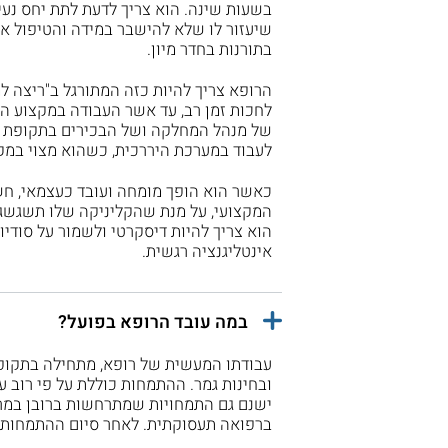
בשעות שינה. הוא צריך לדעת לתת יחס נעי
שיעזור לו שלא להישבר במידה והטיפול אינ
בתורנות בחדר מיון.
הרופא צריך להיות כזה המתורגל ב"ריצה למ
לחכות זמן רב, עד אשר העבודה במקצוע הו
של מנהל המחלקה ושל הבכירים בתקופת הה
לעבוד במערכת היררכית, כשהוא מצוי במקו
כאשר הוא הופך מומחה ועובד כעצמאי, חשו
המקצועי, על מנת שהקליניקה שלו תשגשג, 
הוא צריך להיות דיסקרטי ולשמור על סודיו
אינטליגנציה רגשית.
במה עובד הרופא בפועל?
ובחינות גמר. ההתמחות כוללת על פי רוב ע
ישנם גם התמחויות שמתרחשות ברובן במר
ברפואה תעסוקתית. לאחר סיום ההתמחות, 