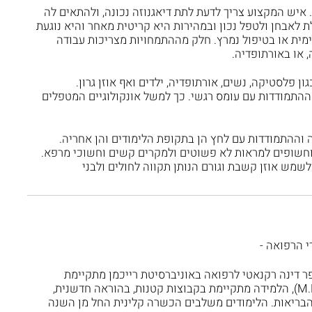
 איש המקצוע צריך לדעת לתת דיאגנוזה נכונה, ולהתאים לה
ת לאבחן ולטפל נכון ובמהירות היא קריטית מאחר והיא נוגעת
מית או בטיפול נמרץ. חלק מההתמחויות מצריכות עבודה
 או באורתופדיה.
ן פלסטיקה, נשים, אורתופדיה, ילדים ואף אוזן גרון.
 ההתמודדות עם עומס רגשי. כך למשל אונקולוגיים המטפלים
 וההתמודדות עם לחץ הן בתקופת הלימודים והן אחריה.
וחשופים למראות לא פשוטים ולמקרים קשים וחשוכי מרפא.
שמש אוזן קשבת וגורם הנותן תקווה לחולים ולבני
י הרפואה -
 דינה רקנאטי לרפואה באוניברסיטת רייכמן מתקיימת
תכנית ארבע שנתית לתואר ד"ר ברפואה (M.D), הלמידה מתקיימת בקבוצות קטנות, בהוראה חדשנית,
בריאות. הלימודים משלבים הכשרה קלינית החל מן השנה