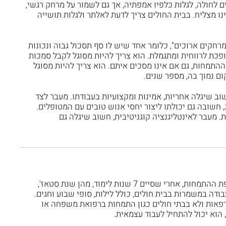
ם לחולה, לגלות כלפיו אמפתיה, אך גם לשמור על מרחק רגשי,
ו מצליח. בבית החולים צריך לדעת לאלתר ולגלות תושייה
רחקים ארוכים", כלומר אחד שיש לו סף תסכול גבוה ונכונות
פכת לרווחית ומתגמלת. הוא צריך להיות מסוגל לקבל סמכות
תמחות, גם אם אינו מסכים איתם. הוא צריך להיות מסוגל
ם נמוך בה, מספר שנים.
ב שיגלה אחריות, אמינות ומקצועיות בעבודתו. מעבר לצד
חשובה גם יכולתו ליצור יחסי אנוש טובים עם המטופלים.
ת. מעבר לאינטליגנציה קוגניטיבית, חשוב שיגלה גם
עבודתו המעשית של רופא, מתחילה בתקופת ההתמחות, אחרי שסיים 7 שנות לימוד, מהן שנת סטאז',
בודה במשמרות בבית חולים, כולל לילות, סופי שבוע וחגים.
פאות ולא בבתי חולים כגון התמחות ברפואת משפחה או
הוא יכול להתחיל לעבוד עצמאית.