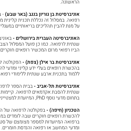
הראשונה.
אוניברסיטת בן גוריון בנגב (באר שבע)
- 
רפואה. במסלול זה נכללת תכנית קלינית 
על מנת להבין תהליכים בריאותיים במעגלי 
האוניברסיטה העברית בירושלים -
באוניב
שנתית לרפואה. כמו כן פועל המסלול הצב
הביו רפואי מרום המכשיר רופאים חוקרים.
אוניברסיטת בר אילן (צפת) -
הפקולטה לר
בהכשרת רופאים בעלי ידע קליני ומדעי לה
ללמוד בתכנית ארבע שנתית ללימודי רפואה
אוניברסיטת תל-אביב -
בבית הספר לרפוא
שנתית להסבת אקדמאים לרפואה. קיימות בו
בתחום מדעי נוסף PhD, המיועדת למצטיינים המעוניינים בהשתלבות בתפקידים מחקריים.
הטכניון (חיפה) -
בפקולטה לרפואה של הטכ
ברפואה המיועדות למספר מצומצם של סטודנ
ומדעי המחשב או רפואה והנדסת חומרים.