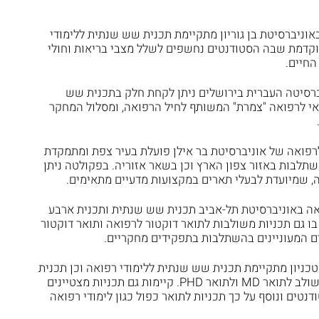
באוניברסיטת בן גוריון מתקיימת תכנית שש שנתית ללימודי
מוקדמת שבה הסטודנטים נחשפים לשלל מצבי בריאות וחולי
החיים.
רסיטה העברית בירושלים ניתן לקחת חלק בתכנית שש
אי לרפואה "צמרת" המשותף לחיל הרפואה, ומסלול המחקר
פואה של אוניברסיטת בר אילן פועלת בעיר צפת ומתמקדת
שתלבות באזור צפון הארץ וכן בשאר אזוריה. בפקולטה ניתן
, שמיועדת לבעלי תארים במקצועות מדעיים מתאימים.
ה באוניברסיטת תל-אביב תכנית שש שנתית ותכנית ארבע
 גם תכניות משולבות לתואר דוקטור לרפואה ותואר דוקטור
ניון מתקיימת תכנית שש שנתית ללימודי רפואה וכן תכנית
להכשרת רופאים חוקרים שבה לומדים במשולב לתואר MD ולתואר PHD. קיימות גם תכניות מצטיינים
טים ונוסף על כך תכניות לתואר כפול כגון לימודי רפואה