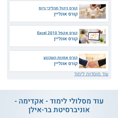
המשתתפים פרויקט גמר מסכם.
קורס ניהול תהליכי גיוס
קורס אונליין
קראו על
לימודי ניהול פיננסים לתעודה
.
קראו גם על
משכורות יבוא יצוא וסחר
בינלאומי
.
קורס אקסל 2010 Excel
קורס אונליין
כמה זמן לומדים?
אורך הקורס 120 שעות אקדמיות, מהן 20 שעות המוקדשות
קורס אמנות השכנוע
לפרויקט הגמר.
קורס אונליין
נושאי לימוד
עוד מוסדות לימוד
תהליכי מכס.
ביטוח מטענים.
הובלה אווירית.
חישוב מיסי יבוא.
עוד מסלולי לימוד - אקדימה -
אישור דוקומנטארי.
עקרונות סיווג מכסי.
אוניברסיטת בר-אילן
חישוב עלויות הובלה.