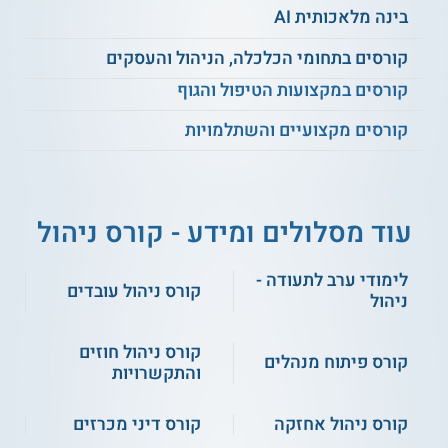
מידענות ומודיעין עסקי.
בינה מלאכותית AI
מונחי המכר הבין לאומי.
שיטות התשלום
בסחר הבינלאומי
.
קורסים בתחומי הכלכלה, הניהול והעסקים
הסכמי סחר שעליהם חתומה ישראל.
קורסים במקצועות הטיפול והגוף
ועוד.
קורסים מקצועיים והשתלמויות
סגל
מנהל התכנית, פרי חיים, הינו בעל ניסיון של מעל 30 שנה בתחומי
היבוא והיצוא. משמש יועץ לחברות יבוא ויצוא, בתחום מיקוד
עוד מסלולים ומידע - קורס ניהול
החיסכון בעלויות.
קהל יעד
לימודי ערב לתעודה -
קורס ניהול עובדים
ניהול
קהל היעד של הקורס הינו:
יבואנים ויצואנים.
קורס ניהול חוזים
מנהלי מחלקות יבוא ויצוא בארגונים, שברצונם
קורס פיתוח מנהלים
והתקשרויות
להרחיב את הידע שברשותם ולהכיר חידושים
אחרונים בענף.
קורס ניהול אחזקה
קורס דיני מכרזים
יועצים עסקיים ורואי חשבון.