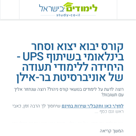
קורס יבוא יצוא וסחר
בינלאומי בשיתוף UPS -
היחידה ללימודי תעודה
של אוניברסיטת בר-אילן
רוצה לדעת על לימודים בנושאי קורס ניהול? רוצה שנחזור אליך
עם תשובות?
לחץ/י כאן ותקבל/י שירות בחינם
שיחסוך לך הרבה זמן, כאבי
ראש וגם כסף ...
הגעת לדף עם מידע על בר אילן - קורס יבוא יצוא וסחר בינלאומי.
המשך קריאה
המידע באתר הועיל ל87% מהגולשים.