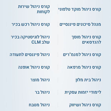
בעלי תפקידים נוספים, המעוניינים להשתלב
בענף היבוא והיצוא.
קורס ניהול שירות
קורס ניהול מוקד טלפוני
יזמים בתחילת דרכם, גם ללא ידע מקדים,
לקוחות
שברצונם להתמחות במקצוע מבוקש, ולצבור
ידע לצורך השתלבות בחברות יבוא, יצוא, וסחר
מנהל סיכונים פיננסיים
קורס ניהול רכש בכיר
בינלאומי.
קורס ניהול מוסך
ניהול לוגיסטיקה בכיר
להנדסאים
שלב CLM
איזו תעודה מקבלים?
מוענקת תעודה מטעם היחידה ללימודי תעודה של אוניברסיטת
קורס ניהול למנמ"רים
ניהול פיננסים לתעודה
בר-אילן. יש לעמוד בדרישות הבאות:
נוכחות של לפחות 80% משעות הקורס.
קורס ניהול מרפאה
קורס ניהול אופנה
הגשת פרויקט הגמר.
ניהול בית מלון
ניהול מוצר
** לתשומת לבך נכונות המידע עלולה להשתנות
לימודי יזמות עסקית
ניהול בר
מעת לעת. המידע המוצג כאן נכתב ונערך על ידי
צוות האתר. למען הסר ספק בין האתר למוסד
קורס ניהול ושיווק
ניהול מטבח
הלימודים לא מתקיים קשר מכל סוג שהוא.