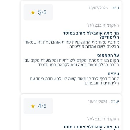
** לתשומת לבך נכונות המידע עלולה להשתנות
מעת לעת. המידע המוצג כאן נכתב ונערך על ידי
נעמי
18/07/2026
5
5/
צוות האתר. למען הסר ספק בין האתר למוסד
הלימודים לא מתקיים קשר מכל סוג שהוא.
האקדמיה בבצלאל
מה אתה אוהב/לא אוהב במוסד
הלימודים?
למידע נוסף לחצו:
בצלאל - אקדמיה לאמנות ועיצוב
אוהבת מאוד את המקצועיות פחות אוהבת את זה שמאוד
ירושלים
מביאים לשם עמדות פוליטיות
על הקמפוס
מקום מאוד מפתח ומקדם ליצירתיות ומקצועיות מקום עם
הרבה הכלה ומאוד וראה ובא לקראת הסטודנטים
טיפים
לחסוך כסף לצד כי מאוד קשה לשלב עבודה ביחד עם
הלימודים התובעניים
יערה
15/02/2024
4
5/
האקדמיה בבצלאל
מה אתה אוהב/לא אוהב במוסד