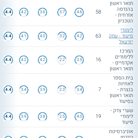
תואר ראשון
בהנדסה
58
4.4
4.2
3.6
3.7
4.6
אזרחית -
הטכניון
לימודי
סיעוד - עמק
63
4.4
4.1
4.0
3.2
4.2
יזרעאל
המרכז
ללימודים
16
4.4
4.2
4.2
2.2
3.5
אקדמיים -
תואר ראשון
בית הספר
לאחיות
בנצרת -
7
4.4
3.4
3.9
2.3
3.4
תואר ראשון
בסיעוד
שערי צדק -
לימודי
19
4.4
3.9
3.8
2.5
4.0
סיעוד
אוניברסיטת
רייכמן