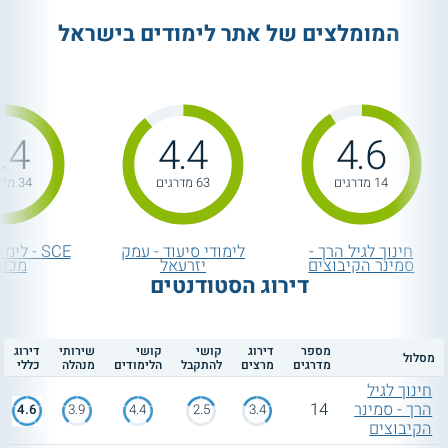
המומלצים של אתר לימודים בישראל
.4
4.4
4.6
14 מדרגים
63 מדרגים
34 מדרגים
חינוך לגיל הרך -
לימודי סיעוד - עמק
SCE - לי
סמינר הקיבוצים
יזרעאל
מכונ
דירוג הסטודנטים
מספר
דירוג
קושי
קושי
שירותי
דירוג
מסלול
מדרגים
מרצים
להתקבל
הלימודים
מנהלה
כללי
חינוך לגיל
הרך - סמינר
14
4.6
3.9
4.4
2.5
3.4
הקיבוצים