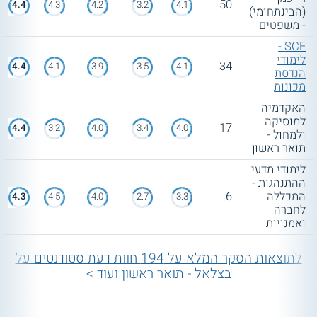
50
4.4
4.3
4.2
3.2
4.1
(הבינתחומי)
- משפטים
SCE -
לימודי
34
4.4
4.1
3.9
3.5
4.1
הנדסת
מכונות
האקדמיה
למוסיקה
17
4.4
3.2
4.0
3.4
4.0
ולמחול -
תואר ראשון
לימודי מדעי
ההתנהגות -
המכללה
6
4.3
4.5
4.0
2.7
3.3
לחברה
ואמנויות
לתוצאות הסקר המלא על 194 חוות דעת סטודנטים על
בצלאל - תואר ראשון ועוד >