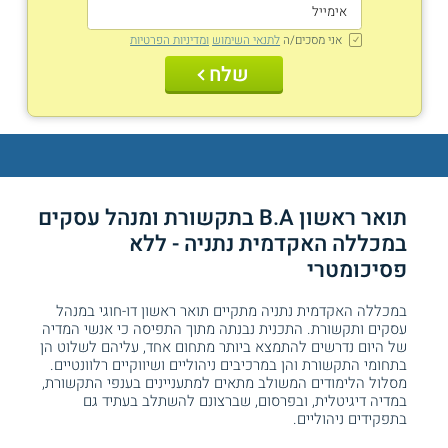
אני מסכים/ה
לתנאי השימוש
ומדיניות הפרטיות
שלח
תואר ראשון B.A בתקשורת ומנהל עסקים
במכללה האקדמית נתניה - ללא
פסיכומטרי
במכללה האקדמית נתניה מתקיים תואר ראשון דו-חוגי במנהל
עסקים ותקשורת. התכנית נבנתה מתוך התפיסה כי אנשי המדיה
של היום נדרשים להתמצא ביותר מתחום אחד, עליהם לשלוט הן
בתחומי התקשורת והן במרכיבים ניהוליים ושיווקיים רלוונטיים.
מסלול הלימודים המשולב מתאים למתעניינים בענפי התקשורת,
במדיה דיגיטלית, ובפרסום, שברצונם להשתלב בעתיד גם
בתפקידים ניהוליים.