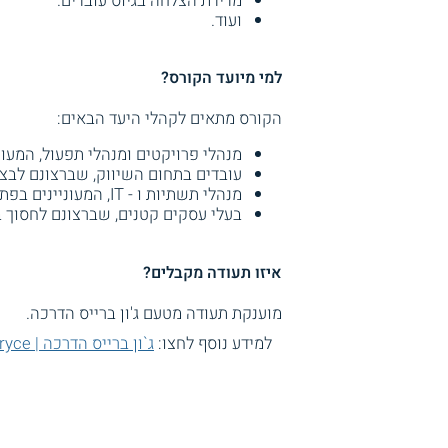
מדידת הצלחה בגיוס עובדים.
ועוד.
למי מיועד הקורס?
הקורס מתאים לקהלי היעד הבאים:
מנהלי פרויקטים ומנהלי תפעול, המעוני
עובדים בתחום השיווק, שברצונם לבצע
מנהלי תשתיות ו - IT, המעוניינים בפתרונות אוטומציה לניהול תהליכים מורכבים בארגוניהם.
בעלי עסקים קטנים, שברצונם לחסוך 
איזו תעודה מקבלים?
מוענקת תעודה מטעם ג'ון ברייס הדרכה.
למידע נוסף לחצו:
ג`ון ברייס הדרכה | john bryce