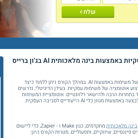
שלח
קורס אוטומציה של משימות עסקיות באמצעות בינה מלאכותית AI בג'ון ברייס
בג'ון ברייס הדרכה מתקיים קורס אוטומציה של משימות באמצעות AI. במהלך הקורס ניתן ללמוד כיצד
ע אוטומציה של משימות עסקיות. בעידן הדיגיטלי, נדרשים
ד בתחרות הרבה ולהישאר רלוונטיים. אוטומציית המשימות
ון כלי AI הייעודיים לסביבה העסקית.
בינה מלאכותית
מתקדמים, כגון Make ו - Zapier, כדי ליישום
 פיננסיים, שיווקיים, ותפעוליים. מטרות הקורס הינן: