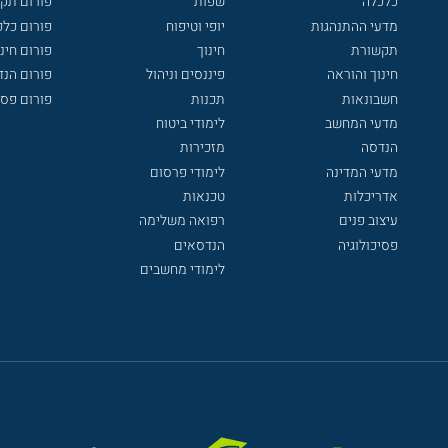
כלכלה
שפות
פורום תק
מדעי ההתנהגות
יופי וטיפוח
פורום כלכ
תקשורת
חינוך
פורום חינו
חינוך והוראה
פיננסים וניהול
פורום הנ
חשבונאות
תכנות
פורום פסי
מדעי המחשב
לימודי ביטוח
הנדסה
מזכירות
מדעי המדינה
לימודי פרסום
אדריכלות
טכנאות
עיצוב פנים
רפואה משלימה
פסיכולוגיה
הנדסאים
לימודי מחשבים