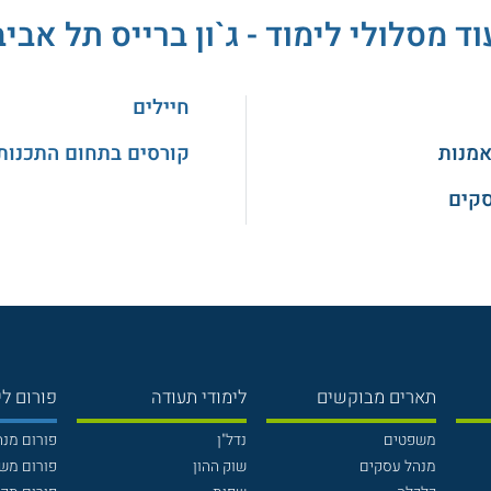
וד מסלולי לימוד - ג`ון ברייס תל אביב
חיילים
אמנות
קורסים בתחום התכנות
סקים
תארים מבוקשים
לימודי תעודה
פורום לי
משפטים
נדל"ן
פורום מנ
מנהל עסקים
שוק ההון
פורום מש