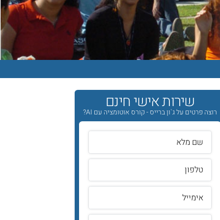
שירות אישי חינם
רוצה פרטים על ג`ון ברייס - קורס אוטומציה עם AI?