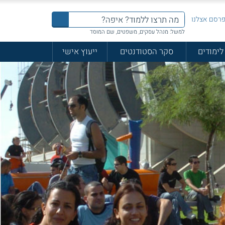
רסם אצלנו
למשל: מנהל עסקים, משפטים, שם המוסד
לימודים
סקר הסטודנטים
ייעוץ אישי