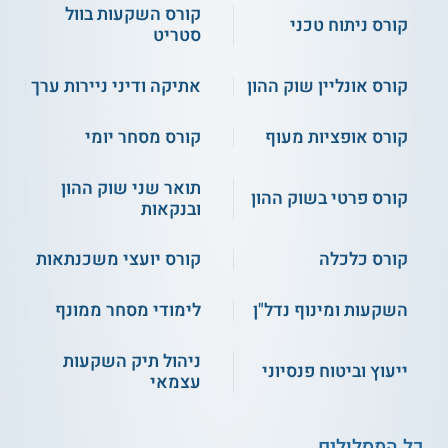
קורס השקעות בוול
כדי להתקבל, יש לעבור ראיון היכרות.
קורס ניתוח טכני
סטריט
אילו תעודות מקבלים?
קורס אונליין שוק ההון
אתיקה ודיני ניירות ערך
לסטודנטים המשלימים בהצלחה את הקורס
מוענקת תעודת סיום מטעם Success
College. המכללה נמצאת במסלול הירוק של
קורס אופציות מעוף
קורס מסחר יומי
משרד החינוך, בעלת תו התקן הבינלאומי
לאיכות iso9001, ומוכרת כספק משרד
תואר שני שוק ההון
קורס פרטי בשוק ההון
הביטחון.
ובנקאות
בוגרים העוברים את הבחינות הדיגיטליות
הנערכות מטעם המוסד האקדמי הנבחר בחו"ל
קורס כלכלה
קורס יועצי משכנתאות
(בשפה האנגלית), זכאים לקבל תעודה רשמית
מטעם האוניברסיטה הרלוונטית.
השקעות ומינוף נדל"ן
לימודי מסחר ממונף
ניהול תיק השקעות
ייעוץ וביטוח פנסיוני
** לתשומת לבך נכונות המידע עלולה להשתנות
עצמאי
מעת לעת. המידע המוצג כאן נכתב ונערך על ידי
צוות האתר. למען הסר ספק בין האתר למוסד
הלימודים לא מתקיים קשר מכל סוג שהוא.
כל המסלולים