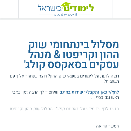
מסלול בינתחומי שוק
ההון וקריפטו & מנהל
עסקים בסאקסס קולג'
רוצה לדעת על לימודים בנושאי שוק ההון? רוצה שנחזור אליך עם
תשובות?
לחץ/י כאן ותקבל/י שירות בחינם
שיחסוך לך הרבה זמן, כאבי
ראש וגם כסף ...
הגעת לדף עם מידע על סאקסס קולג' - מסלול שוק ההון וקריפטו.
המידע באתר הועיל ל87% מהגולשים.
המשך קריאה
עזרנו גם לך? דרג אותנו: