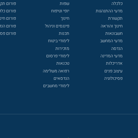
כלכלה
שפות
פורום תק
מדעי ההתנהגות
יופי וטיפוח
פורום כלכ
תקשורת
חינוך
פורום חינו
חינוך והוראה
פיננסים וניהול
פורום הנ
חשבונאות
תכנות
פורום פסי
מדעי המחשב
לימודי ביטוח
הנדסה
מזכירות
מדעי המדינה
לימודי פרסום
אדריכלות
טכנאות
עיצוב פנים
רפואה משלימה
פסיכולוגיה
הנדסאים
לימודי מחשבים