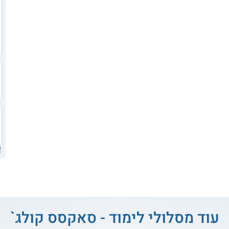
ע
עוד מסלולי לימוד - סאקסס קולג`