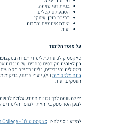
מיתוג בדיגיטל.
בניית דפי נחיתה.
הטמעת פיקסלים.
כתיבת תוכן שיווקי.
יצירת איוונטים והמרות.
ועוד.
על מוסד הלימוד
סאקסס קולג' עורכת לימודי תעודה במקצועות
בין לאומית מקורסים נבחרים של מוסדות אק
דיגיטלית והיברידית, בליווי תמיכה מקצועית
בינה מלאכותית
העסקים, ועוד.
** לתשומת לבך נכונות המידע עלולה להשתנו
למען הסר ספק בין האתר למוסד הלימודים ל
למידע נוסף לחצו:
סאקסס קולג` - Success College