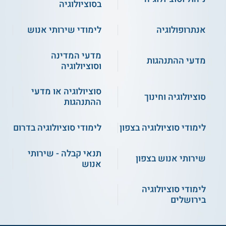
משך הלימודים 3 שנים, במתכונת לימודי יום.
בסוציולוגיה
קיימת אפשרות ללימודי סמסטר באוניברסיטה בחו"ל.
אנתרופולוגיה
לימודי שירותי אנוש
נושאי לימוד
מדעי המדינה
המפגש הבין תרבותי.
מדעי ההתנהגות
וסוציולוגיה
תיאוריות סוציולוגיות.
רב-תרבותיות בישראל.
העיר כמעבדה חברתית.
סוציולוגיה או מדעי
סוציולוגיה וחינוך
מדיניות תרבות בישראל.
ההתנהגות
ריבוד, מוביליות, ואי שוויון.
תרבות עכשווית בעידן הפוסטים.
לימודי סוציולוגיה בצפון
לימודי סוציולוגיה בדרום
ועוד.
תנאי קבלה - שירותי
שירותי אנוש בצפון
אנוש
איזו תעודה מקבלים?
בסיום הלימודים מוענק תואר ראשון דו חוגי B.A בלימודי תרבות
לימודי סוציולוגיה
וסוציולוגיה.
בירושלים
* הענקת התואר מותנית באישור המל"ג.