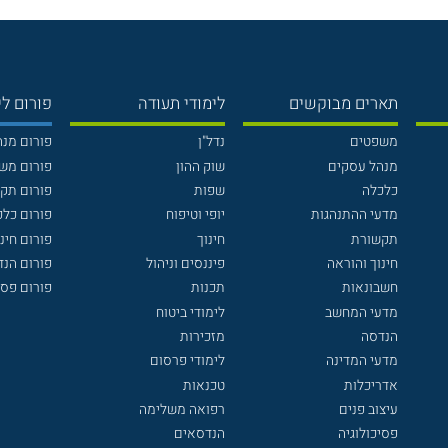
תארים מבוקשים
לימודי תעודה
פורום לי
משפטים
נדל"ן
פורום מנ
מנהל עסקים
שוק ההון
פורום מש
כלכלה
שפות
פורום תק
מדעי ההתנהגות
יופי וטיפוח
פורום כלכ
תקשורת
חינוך
פורום חינו
חינוך והוראה
פיננסים וניהול
פורום הנ
חשבונאות
תכנות
פורום פסי
מדעי המחשב
לימודי ביטוח
הנדסה
מזכירות
מדעי המדינה
לימודי פרסום
אדריכלות
טכנאות
עיצוב פנים
רפואה משלימה
פסיכולוגיה
הנדסאים