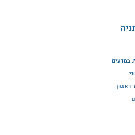
ניה
ני
 ראשון
ם