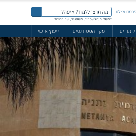
רסם אצלנו
למשל: מנהל עסקים, משפטים, שם המוסד
לימודים
סקר הסטודנטים
ייעוץ אישי