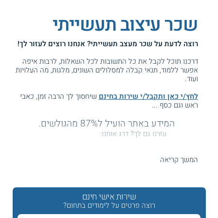
שכר עיצוב תעשייתי
רוצה לדעת על
שכר מעצב תעשייתי
? אנחנו רוצים לעזור לך!
דרכנו תוכל לקבל את כל התשובות לכל השאלות, לרבות איפה
אפשר ללמוד, תנאי קבלה למסלולים השונים, מלגות, מה העלויות
ועוד.
לחץ/י כאן ותקבל/י שירות בחינם
שיחסוך לך הרבה זמן, כאבי
ראש וגם כסף ...
המידע באתר הועיל ל87% מהגולשים.
עזרנו גם לך? דרג אותנו:
המשך קריאה
משכורות עיצוב תעשייתי
שירות אישי חינם
מעצבים תעשייתיים עוסקים בתכנון של מגוון סוגי מוצרים
שימושיים מחיי היום יום. בתחום זה מגוון אפשרויות לפיתוח
רוצה פרטים על לימודים בתחום?
הקריירה והתמחויות ותת ענפים שונים, מה שבא לידי ביטוי גם