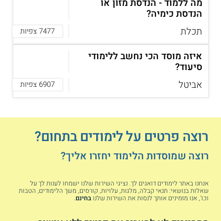
מה ללמוד - הנדסת מזון או
כאשר אחת המגמות המבוקשות היום בענף זה הוא הדפסת תלת
הנדסת כימיה?
ממד. לחלופין ניתן לעבוד בתחום הלואו טק ולהתמחות בתכנון
מוצרים לבית, מוצרי פנאי, מוצרי צריכה, פריטי לבוש, רהיטים,
תכלת
7477 צפיות
אריזות ועוד.
טבלת שכר
איזה מוסד הכי נחשב ללימודי
סיעוד?
שכר חודשי
שכר חודשי
שכר חודשי
אביטל
6907 צפיות
5 שנות
תפקיד
0 - 3 שנות
3 - 5 שנות
ניסיון
ניסיון
ניסיון
ומעלה
15,000 -
10,000 -
8,000 -
מעצב
9,000
15,000
17,000
רוצה פרטים על לימודים בתחום?
תעשייתי
שקלים
שקלים
שקלים
לחודש
לחודש
לחודש
רוצה שמוסדות הלימוד יחזרו אליך?
12,000 -
10,000 -
7,000 -
הנדסאי
15,000
12,000
10,000
עיצוב
שקלים
שקלים
שקלים
אנחנו באתר לימודים דואגים לך. נציגי השירות שלנו ישמחו לענות לך על
תעשייתי
לחודש
לחודש
לחודש
שאלות בנושאי: תנאי קבלה, מלגות, עלויות, קורסים, משך הלימודים, הטבות
וכו', אנו מזמינים אותך לנסות את השירות שלנו
בחינם
.
15,000 -
13,000 -
10,000 -
מעצב
20,000
15,000
11,000
תעשייתי