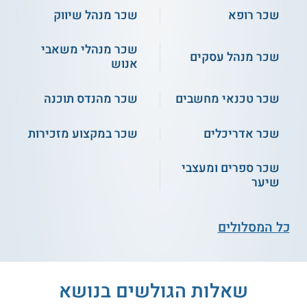
בקמפיינים שלהם.
שכר רופא
שכר מנהל שיווק
שכר מנהלי משאבי
שכר מנהל עסקים
אנוש
שכר טכנאי מחשבים
שכר מהנדס תוכנה
ג'ון ברייס ירושלים - קורס AI
שכר אדריכלים
שכר במקצוע מזכירות
Product Design UX UI
שכר ספרים ומעצבי
שירות אישי חינם
שיער
כל המסלולים
מדיאטק ג'ון ברייס חיפה -
ג'ון ברייס חיפה - קורס
קורס חוויית משתמש
מאפייני חוויית משתמש
UX
שאלות הגולשים בנושא
ג'ון ברייס ירושלים - קורס
חשיפה - האוניברסיטה