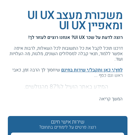
משכורת מעצב UI UX
ומאפיין UI UX
רוצה לדעת על
שכר UI UX
? אנחנו רוצים לעזור לך!
דרכנו תוכל לקבל את כל התשובות לכל השאלות, לרבות איפה
אפשר ללמוד, תנאי קבלה למסלולים השונים, מלגות, מה העלויות
ועוד.
לחץ/י כאן ותקבל/י שירות בחינם
שיחסוך לך הרבה זמן, כאבי
ראש וגם כסף ...
המידע באתר הועיל ל87% מהגולשים.
עזרנו גם לך? דרג אותנו:
המשך קריאה
שכר אנשי UI UX
שירות אישי חינם
רוצה פרטים על לימודים בתחום?
כמה מרוויחים בתחום חוויית המשתמש?