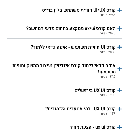
מאפייני חוויית משתמש
הפתוחה - UX Design
UX
קורס UI/UX חוויית משתמש בג'ון ברייס
2943 צפיות
האקריו - עיצוב גרפי עם
ג'ון ברייס - קורס מאפייני
התמחות ב-UI/UX
חוויית משתמש UX
האם קורס ux/ui ממקצע בתחום מדעי המחשב?
2875 צפיות
טכניון חוץ - אפיון חוויית
קווים - קורס חוויית
משתמש
משתמש
קורס UI חוויית משתמש - איפה כדאי ללמוד?
2803 צפיות
iNT - עיצוב גרפי ובניית
תילתן לעיצוב - קורס UI
אתרים
UX
איפה כדאי ללמוד קורס אינדיזיין ועיצוב ממשק וחוויית
משתמש?
תילתן לעיצוב - מולטימדיה
האקדמית תל אביב -
1512 צפיות
עיצוב אתרים וחוויית
פסיכולוגיה וחוויית
משתמש
משתמש
קורס UX UI בירושלים
1283 צפיות
קורס UX UI - למי מיועדים הלימודים?
1187 צפיות
קורס ux ui - הצעת מחיר