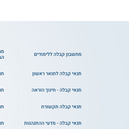
4.2
(18)
עזריאלי - הנדסת חומרים
מח
מתקדמים
מחשבון קבלה ללימודים
הב
שירות אישי חינם
תנאי קבלה לתואר ראשון
תנ
תנאי קבלה - חינוך הוראה
תנ
עזריאלי - הנדסת חומרים וחוג במדעי
עזריא
המחשב
ומיקר
תנאי קבלה תקשורת
תנ
תואר ראשון בהנדסת חומרים -
בן-גו
הטכניון
תנאי קבלה - מדעי ההתנהגות
תנ