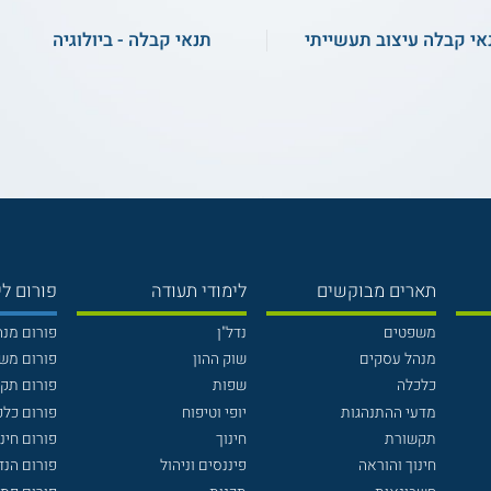
אי קבלה עיצוב תעשייתי
תנאי קבלה - ביולוגיה
תארים מבוקשים
לימודי תעודה
פורום לי
משפטים
נדל"ן
פורום מנ
מנהל עסקים
שוק ההון
פורום מש
כלכלה
שפות
פורום תק
מדעי ההתנהגות
יופי וטיפוח
פורום כלכ
תקשורת
חינוך
פורום חינו
חינוך והוראה
פיננסים וניהול
פורום הנ