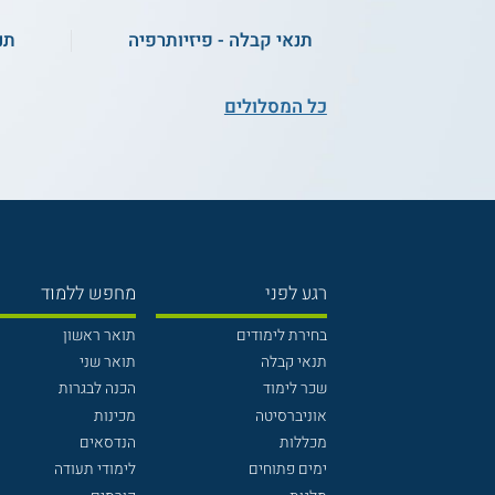
תואר במדע והנדסה של חומרים -
אוניברסיטת תל אביב
תנאי קבלה - פיזיותרפיה
תנ
כל המסלולים
רגע לפני
מחפש ללמוד
בחירת לימודים
תואר ראשון
תנאי קבלה
תואר שני
שכר לימוד
הכנה לבגרות
אוניברסיטה
מכינות
מכללות
הנדסאים
ימים פתוחים
לימודי תעודה