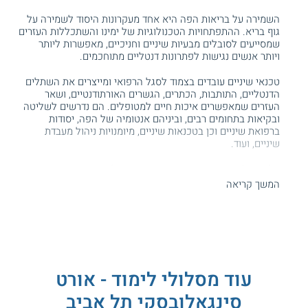
השמירה על בריאות הפה היא אחד מעקרונות היסוד לשמירה על
גוף בריא. ההתפתחויות הטכנולוגיות של ימינו והשתכללות העזרים
שמסייעים לסובלים מבעיות שיניים וחניכיים, מאפשרות ליותר
ויותר אנשים נגישות לפתרונות דנטליים מתוחכמים.
טכנאי שיניים עובדים בצמוד לסגל הרפואי ומייצרים את השתלים
הדנטליים, התותבות, הכתרים, הגשרים האורתודנטיים, ושאר
העזרים שמאפשרים איכות חיים למטופלים. הם נדרשים לשליטה
ובקיאות בתחומים רבים, וביניהם אנטומיה של הפה, יסודות
ברפואת שיניים וכן בטכנאות שיניים, מיומנויות ניהול מעבדת
שיניים, ועוד.
על מנת לוודא את רמת הידע והבקיאות של
טכנאי השיניים
בנושאים אלו, נקבעו תקנות לפיהן מי שרוצים לעסוק בתחום זה
המשך קריאה
נדרשים לעבור מבחן הסמכה ממשלתי. בין הקורסים שמהווים
הכנה לקראת מבחני ההסמכה, ניתן למנות את קורס טכנאי שיניים
מוסמך המתקיים במכללת אורט סינאגלובסקי תל אביב.
תכנית הלימודים
תכנית הלימודים מאושרת על ידי משרד הבריאות, ומיועדת להכנת
עוד מסלולי לימוד - אורט
הסטודנטים לקראת בחינות רישוי והסמכה בטכנאות שיניים.
סינגאלובסקי תל אביב